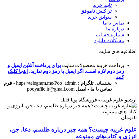
تایید خرید
تراکنش ناموفق
سوابق خرید
تماس با ما
درباره ما
شماره حساب
مشکلات دانلود
اطلاعیه های سایت
پرداخت هزینه محصولات سایت
برای پرداخت آنلاین ایمیل و
رمز دوم لازم است. اگر ایمیل یا رمز دوم ندارید،
اینجا کلیک
کنید
پشتیبانی
تلگرام :
https://telegram.me/Poo_admin
-
فرم
تماس با ما
-
ایمیل
pooyafile.ir@gmail.com
آرشیو علوم غریبه - فروشگاه پویا فایل
0 تومان
علوم غریبه چیست؟ همه چیز درباره طلسم، دعا، جن،
انرژی و کتاب‌های ممنوعه