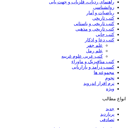
راهنمای ردیاب، فلزیاب و جهت یابی
روانشناسی
ریاضیات و آمار
کتب تاریخی
کتب تاریخی و باستانی
کتب تاریخی و مذهبی
کتب چاپی
کتب دعا و اذکار
علم جفر
علم رمل
کتب عربی علوم غریبه
کتب متافیزیک و ماوراء
کسب درآمد و بازاریابی
مجموعه ها
نجوم
نرم افزار اندروید
ویژه
انواع مطالب
جدید
پربازدید
تصادفی