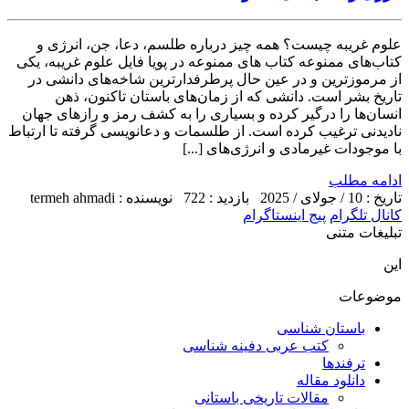
علوم غریبه چیست؟ همه چیز درباره طلسم، دعا، جن، انرژی و
کتاب‌های ممنوعه کتاب های ممنوعه در پویا فایل علوم غریبه، یکی
از مرموزترین و در عین حال پرطرفدارترین شاخه‌های دانشی در
تاریخ بشر است. دانشی که از زمان‌های باستان تاکنون، ذهن
انسان‌ها را درگیر کرده و بسیاری را به کشف رمز و رازهای جهان
نادیدنی ترغیب کرده است. از طلسمات و دعانویسی گرفته تا ارتباط
با موجودات غیرمادی و انرژی‌های [...]
ادامه مطلب
تاریخ : 10 / جولای / 2025
بازدید : 722
نویسنده : termeh ahmadi
کانال تلگرام
پیج اینستاگرام
تبلیغات متنی
این
موضوعات
باستان شناسی
کتب عربی دفینه شناسی
ترفندها
دانلود مقاله
مقالات تاریخی باستانی