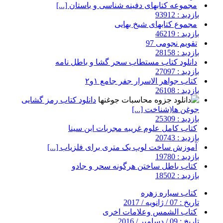
مجموعه کتابهای دفینه شناسی و باستان [...]
بازدید : 93912
مجموع کتابهای شیخ بهایی
بازدید : 46219
تقویم نجومی 97
بازدید : 28158
دانلود کتاب مستطاب سحر گشا و باطل نامه
بازدید : 27097
کتاب جواهر الاسرار جفر جامع ۱و۲
بازدید : 26108
دانلود کتاب رمز گشایی
جوغن ها(شناخت [...]
بازدید : 25309
کتاب کامل علوم غریبه مجربات ابن سینا
بازدید : 20743
آموزش ساخت لوپ یک متری برای فلزیاب [...]
بازدید : 19780
کتاب باطل ساختن هرگونه سحر و جادو
بازدید : 18502
کتاب سیاره زهره
تاریخ : 07 / ژانویه / 2017
کتاب الشمس وعلامات اخرى
تاریخ : 09 / دسامبر / 2016