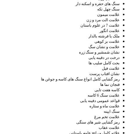
سنگ های حفره و اسکنه دار
سنگ چهل تکه
علامت میمون
علامت الت مرد و زن
علامت 7 در علوم باستان
علامت انگور
ملک یا فرشته بالدار
علامت بز کوهی
علامت و نشان سگ
نشان شمشیر و سنگ زره
درخت در دفینه یابی
بحث کامل صلیب ها
علامت فیل
نشان افتاب پرست
رمز گشایی کامل انواع سنگ های کاسه و جوغن ها
فنجان نما ها
کاسه هفت تایی
علامت سنگ 6 کاسه
قواعد عمومی دفینه یابی
علامت ماه و ستاره
سنگ ایینه
علامت تخم مرغ
رمز گشایی شیر های سنگی
علامت عقاب
علائم کامل و رائج علوم باستانی