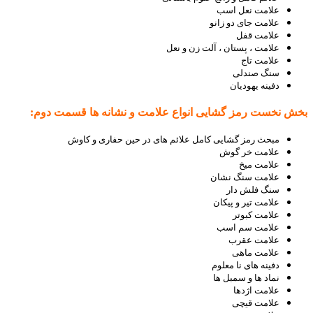
علامت نعل اسب
علامت جای دو زانو
علامت قفل
علامت ، پستان ، آلت زن و نعل
علامت تاج
سنگ صندلی
دفینه یهودیان
بخش نخست رمز گشایی انواع علامت و نشانه ها قسمت دوم:
مبحث رمز گشایی کامل علائم های در حین حفاری و کاوش
علامت خر گوش
علامت میخ
علامت سنگ نشان
سنگ فلش دار
علامت تیر و پیکان
علامت کبوتر
علامت سم اسب
علامت عقرب
علامت ماهی
دفینه های نا معلوم
نماد ها و سمبل ها
علامت اژدها
علامت قیچی