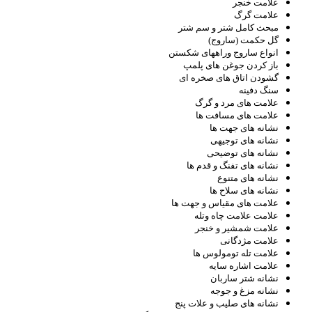
علامت خنجر
علامت گرگ
مبحث کامل شتر و سم شتر
گل حکمت (ساروج)
انواع ساروج وراههای شکستن
باز کردن جوغن های پلمپ
گشودن اتاق های صخره ای
سنگ دفینه
علامت های مرد و گرگ
علامت های مسافت ها
نشانه های جهت ها
نشانه های توجیهی
نشانه های توضیحی
نشانه های تفنگ و قدم ها
نشانه های متنوع
نشانه های سلاح ها
علامت های مقیاس و جهت ها
علامت علامت چاه وتله
علامت شمشیر و خنجر
علامت مژدگانی
علامت تله تومولوس ها
علامت اشاره سایه
نشانه شتر ساربان
نشانه مزغ و جوجه
نشانه های صلیب و علات پنج