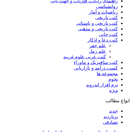
راهنمای ردیاب، فلزیاب و جهت یابی
روانشناسی
ریاضیات و آمار
کتب تاریخی
کتب تاریخی و باستانی
کتب تاریخی و مذهبی
کتب چاپی
کتب دعا و اذکار
علم جفر
علم رمل
کتب عربی علوم غریبه
کتب متافیزیک و ماوراء
کسب درآمد و بازاریابی
مجموعه ها
نجوم
نرم افزار اندروید
ویژه
انواع مطالب
جدید
پربازدید
تصادفی