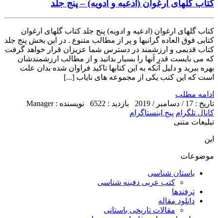
کتاب گلهای ارغوان (ادعیه و ادویه) – پنج جلد
کتاب گلهای ارغوان (ادعیه و ادویه) پنج جلد کتاب گلهای ارغوان
کتابی فوق العاده گرانبها و پر از مطالب متنوع . در این بخش پنج جلد
کتاب قدیمی و ارزشمند در دسترس شما عزیزان قرار خواهد گرفت
که می بایست قدر آنها را بسیار بدانید و از مطالب ارزشمندشان
بهره ببرید و دلیل آنکه به این کتابها تاکید فراوان شده بدان علت
است که این کتب یکی از مجموعه های نایاب [...]
ادامه مطلب
تاریخ : 17 / دسامبر / 2019
بازدید : 6522
نویسنده : Manager
کانال تلگرام
پیج اینستاگرام
تبلیغات متنی
این
موضوعات
باستان شناسی
کتب عربی دفینه شناسی
ترفندها
دانلود مقاله
مقالات تاریخی باستانی