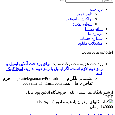
پرداخت
تایید خرید
تراکنش ناموفق
سوابق خرید
تماس با ما
درباره ما
شماره حساب
مشکلات دانلود
اطلاعیه های سایت
پرداخت هزینه محصولات سایت
برای پرداخت آنلاین ایمیل و
رمز دوم لازم است. اگر ایمیل یا رمز دوم ندارید،
اینجا کلیک
کنید
پشتیبانی
تلگرام :
https://telegram.me/Poo_admin
-
فرم
تماس با ما
-
ایمیل
pooyafile.ir@gmail.com
آرشیو بایگانی‌ها اسماء الله - فروشگاه آنلاین پویا فایل
PDF
149000 تومان