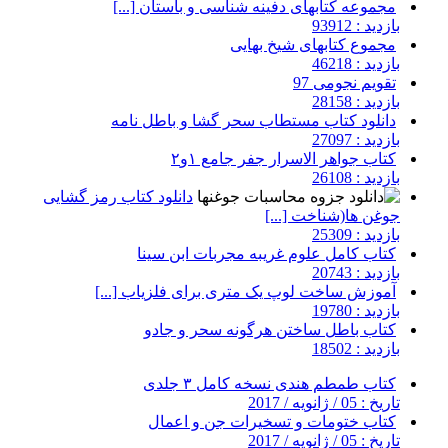
مجموعه کتابهای دفینه شناسی و باستان [...]
بازدید : 93912
مجموع کتابهای شیخ بهایی
بازدید : 46218
تقویم نجومی 97
بازدید : 28158
دانلود کتاب مستطاب سحر گشا و باطل نامه
بازدید : 27097
کتاب جواهر الاسرار جفر جامع ۱و۲
بازدید : 26108
دانلود کتاب رمز گشایی
جوغن ها(شناخت [...]
بازدید : 25309
کتاب کامل علوم غریبه مجربات ابن سینا
بازدید : 20743
آموزش ساخت لوپ یک متری برای فلزیاب [...]
بازدید : 19780
کتاب باطل ساختن هرگونه سحر و جادو
بازدید : 18502
کتاب طمطم هندی نسخه کامل ۳ جلدی
تاریخ : 05 / ژانویه / 2017
کتاب ختومات و تسخیرات جن و اعمال
تاریخ : 05 / ژانویه / 2017