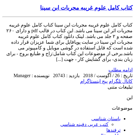
کتاب کامل علوم غریبه مجربات ابن سینا
کتاب کامل علوم غریبه مجربات ابن سینا کتاب کامل علوم غریبه
مجربات اثر ابن سینا می باشد. این کتاب در قالب pdf و دارای ۲۶۰
صفحه و ۲ جلد می باشد. لینک دانلود کتاب کامل علوم غریبه
مجربات ابن سینا در سایت پویافایل برای شما عزیزان قرار داده
شده است که قابل استفاده در گوشی موبایل و کامپیوتر می
باشد.برخی از موضوعات این کتاب شامل:زاج و طبایع بروج - برای
زبان بندی- برای گشایش کار - جهت [...]
ادامه مطلب
تاریخ : 26 / آگوست / 2018
بازدید : 20743
نویسنده : Manager
کانال تلگرام
پیج اینستاگرام
تبلیغات متنی
این
موضوعات
باستان شناسی
کتب عربی دفینه شناسی
ترفندها