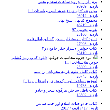
نرم افزار اندروید ساعات سعد و نحس
بازدید : 95909
مجموعه کتابهای دفینه شناسی و باستان [...]
بازدید : 93912
مجموع کتابهای شیخ بهایی
بازدید : 46219
تقویم نجومی 97
بازدید : 28160
دانلود کتاب مستطاب سحر گشا و باطل نامه
بازدید : 27098
کتاب جواهر الاسرار جفر جامع ۱و۲
بازدید : 26110
دانلود کتاب رمز گشایی
جوغن ها(شناخت [...]
بازدید : 25309
کتاب کامل علوم غریبه مجربات ابن سینا
بازدید : 20743
آموزش ساخت لوپ یک متری برای فلزیاب [...]
بازدید : 19783
کتاب باطل ساختن هرگونه سحر و جادو
بازدید : 18502
کتاب جادو جنات اسلام اور جدید سانس
تاریخ : 17 / ژانویه / 2017