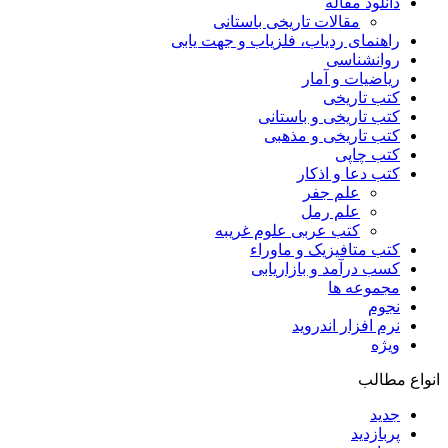
دانلود مقاله
مقالات تاریخی باستانی
راهنمای ردیاب، فلزیاب و جهت یابی
روانشناسی
ریاضیات و آمار
کتب تاریخی
کتب تاریخی و باستانی
کتب تاریخی و مذهبی
کتب چاپی
کتب دعا و اذکار
علم جفر
علم رمل
کتب عربی علوم غریبه
کتب متافیزیک و ماوراء
کسب درآمد و بازاریابی
مجموعه ها
نجوم
نرم افزار اندروید
ویژه
انواع مطالب
جدید
پربازدید