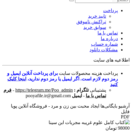
پرداخت
تایید خرید
تراکنش ناموفق
سوابق خرید
تماس با ما
درباره ما
شماره حساب
مشکلات دانلود
اطلاعیه های سایت
پرداخت هزینه محصولات سایت
برای پرداخت آنلاین ایمیل و
رمز دوم لازم است. اگر ایمیل یا رمز دوم ندارید،
اینجا کلیک
کنید
پشتیبانی
تلگرام :
https://telegram.me/Poo_admin
-
فرم
تماس با ما
-
ایمیل
pooyafile.ir@gmail.com
آرشیو بایگانی‌ها ایجاد محبت بین زن و مرد - فروشگاه آنلاین پویا
فایل
PDF
98000 تومان