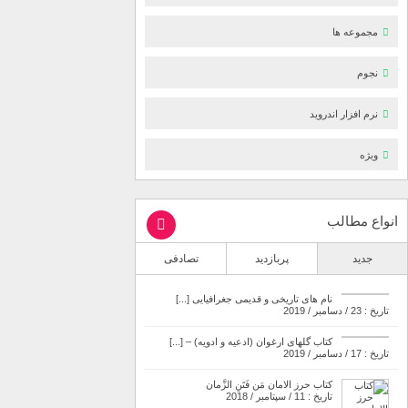
مجموعه ها
نجوم
نرم افزار اندروید
ویژه
انواع مطالب
جدید
پربازدید
تصادفی
نام های تاریخی و قدیمی جغرافیایی [...]
تاریخ : 23 / دسامبر / 2019
کتاب گلهای ارغوان (ادعیه و ادویه) – [...]
تاریخ : 17 / دسامبر / 2019
کتاب حرز الامان مَن فَتَنِ الزَّمان
تاریخ : 11 / سپتامبر / 2018