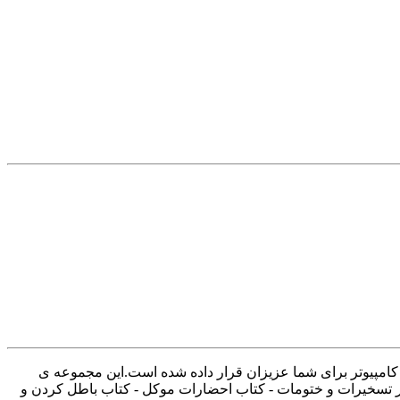
 در قالب pdf در سایت پویافایل قابل استفاده در گوشی و کامپیوتر برای شما عزیزان قرار داده شده است.این مجموعه ی
ر تسخیرات و ختومات - کتاب احضارات موکل - کتاب باطل کردن و