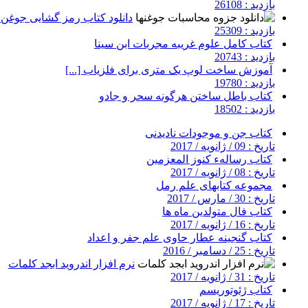
بازدید : 26108
دانلود کتاب رمز گشایی جوغن ه
بازدید : 25309
کتاب کامل علوم غریبه مجربات ابن سینا
بازدید : 20743
آموزش ساخت لوپ یک متری برای فلزیاب [...]
بازدید : 19780
کتاب باطل ساختن هرگونه سحر و جادو
بازدید : 18502
کتاب جن و موجودات نادیدنی
تاریخ : 09 / ژانویه / 2017
کتاب رسالهء کنوز المعزمین
تاریخ : 08 / ژانویه / 2017
مجموعه کتابهای علم رمل
تاریخ : 30 / مارس / 2017
کتاب فال متولدین ماه ها
تاریخ : 16 / ژانویه / 2017
کتاب گنجینه عطار حاوی علم جفر و اعداد
تاریخ : 25 / دسامبر / 2016
نرم افزار اندروید ابجد کلمات
تاریخ : 31 / ژانویه / 2017
کتاب ژئوتوریسم
تاریخ : 17 / ژانویه / 2017