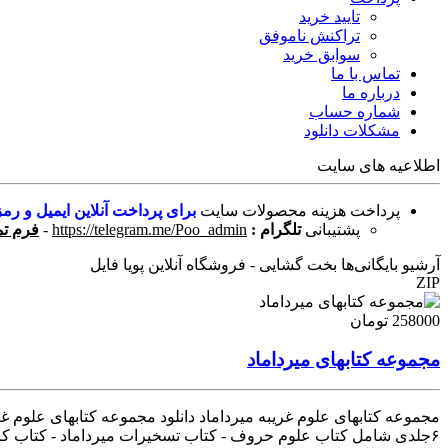
تایید خرید
تراکنش ناموفق
سوابق خرید
تماس با ما
درباره ما
شماره حساب
مشکلات دانلود
اطلاعیه های سایت
پرداخت هزینه محصولات سایت
برای پرداخت آنلاین ایمیل و رمز
پشتیبانی
تلگرام :
https://telegram.me/Poo_admin
-
فرم تم
آرشیو بایگانی‌ها بخت گشایی - فروشگاه آنلاین پویا فایل
ZIP
258000 تومان
مجموعه کتابهای میرداماد
۶جلدی شامل کتاب علوم حروف - کتاب تسخیرات میرداماد - کتاب کا