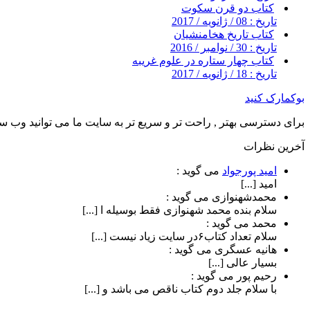
کتاب دو قرن سکوت
تاریخ : 08 / ژانویه / 2017
کتاب تاریخ هخامنشیان
تاریخ : 30 / نوامبر / 2016
کتاب چهار ستاره در علوم غریبه
تاریخ : 18 / ژانویه / 2017
بوکمارک کنید
برای دسترسی بهتر , راحت تر و سریع تر به سایت ما می توانید وب سای
آخرین نظرات
امید پورجواد
می گوید :
امید [...]
محمدشهنوازی
می گوید :
سلام بنده محمد شهنوازی فقط بوسیله ا [...]
محمد
می گوید :
سلام تعداد کتاب۶در سایت زیاد نیست [...]
هانیه عسگری
می گوید :
بسیار عالی [...]
رحیم پور
می گوید :
با سلام جلد دوم کتاب ناقص می باشد و [...]