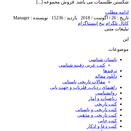
شکستن طلسمات می باشد. فروش مجموعه [...]
ادامه مطلب
تاریخ : 26 / آگوست / 2018
بازدید : 15236
نویسنده : Manager
کانال تلگرام
پیج اینستاگرام
تبلیغات متنی
این
موضوعات
باستان شناسی
کتب عربی دفینه شناسی
ترفندها
دانلود مقاله
مقالات تاریخی باستانی
راهنمای ردیاب، فلزیاب و جهت یابی
روانشناسی
ریاضیات و آمار
کتب تاریخی
کتب تاریخی و باستانی
کتب تاریخی و مذهبی
کتب چاپی
کتب دعا و اذکار