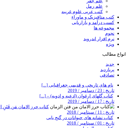
علم جفر
علم رمل
کتب عربی علوم غریبه
کتب متافیزیک و ماوراء
کسب درآمد و بازاریابی
مجموعه ها
نجوم
نرم افزار اندروید
ویژه
انواع مطالب
جدید
پربازدید
تصادفی
نام های تاریخی و قدیمی جغرافیایی [...]
تاریخ : 23 / دسامبر / 2019
کتاب گلهای ارغوان (ادعیه و ادویه) – [...]
تاریخ : 17 / دسامبر / 2019
کتاب حرز الامان مَن فَتَنِ ال
تاریخ : 11 / سپتامبر / 2018
کتاب نشانه های حیوانات در گنج یابی
تاریخ : 01 / سپتامبر / 2018