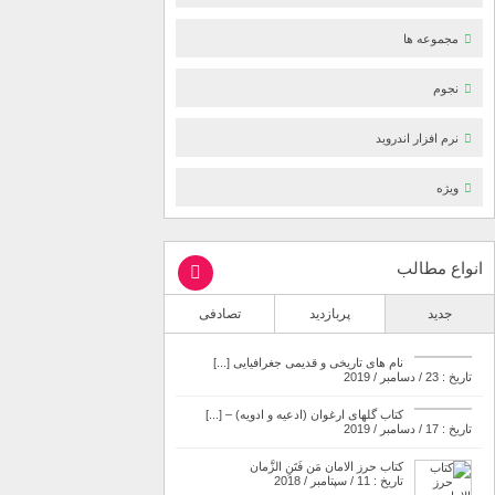
مجموعه ها
نجوم
نرم افزار اندروید
ویژه
انواع مطالب
جدید
پربازدید
تصادفی
نام های تاریخی و قدیمی جغرافیایی [...]
تاریخ : 23 / دسامبر / 2019
کتاب گلهای ارغوان (ادعیه و ادویه) – [...]
تاریخ : 17 / دسامبر / 2019
کتاب حرز الامان مَن فَتَنِ الزَّمان
تاریخ : 11 / سپتامبر / 2018