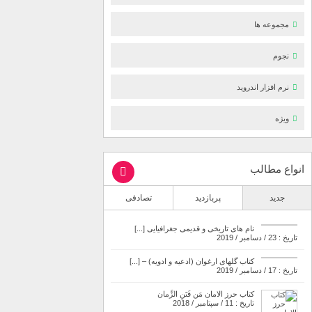
مجموعه ها
نجوم
نرم افزار اندروید
ویژه
انواع مطالب
جدید
پربازدید
تصادفی
نام های تاریخی و قدیمی جغرافیایی [...]
تاریخ : 23 / دسامبر / 2019
کتاب گلهای ارغوان (ادعیه و ادویه) – [...]
تاریخ : 17 / دسامبر / 2019
کتاب حرز الامان مَن فَتَنِ الزَّمان
تاریخ : 11 / سپتامبر / 2018