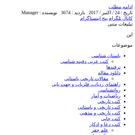
ادامه مطلب
تاریخ : 24 / اکتبر / 2017
بازدید : 3674
نویسنده : Manager
کانال تلگرام
پیج اینستاگرام
تبلیغات متنی
این
موضوعات
باستان شناسی
کتب عربی دفینه شناسی
ترفندها
دانلود مقاله
مقالات تاریخی باستانی
راهنمای ردیاب، فلزیاب و جهت یابی
روانشناسی
ریاضیات و آمار
کتب تاریخی
کتب تاریخی و باستانی
کتب تاریخی و مذهبی
کتب چاپی
کتب دعا و اذکار
علم جفر