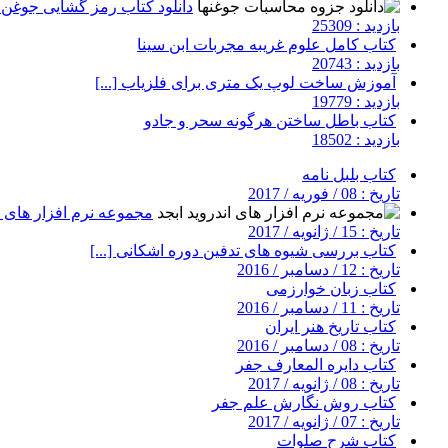
دانلود کتاب رمز گشایی جوغن ه
بازدید : 25309
کتاب کامل علوم غریبه مجربات ابن سینا
بازدید : 20743
آموزش ساخت لوپ یک متری برای فلزیاب [...]
بازدید : 19779
کتاب باطل ساختن هرگونه سحر و جادو
بازدید : 18502
کتاب بلبل نامه
تاریخ : 08 / فوریه / 2017
مجموعه نرم افزار های ان
تاریخ : 15 / ژانویه / 2017
کتاب بررسی شیوه های تدفین دوره اشکانی [...]
تاریخ : 12 / دسامبر / 2016
کتاب زبان خوارزمی
تاریخ : 11 / دسامبر / 2016
کتاب تاریخ هنر ایران
تاریخ : 08 / دسامبر / 2016
کتاب دایره المعارف جفر
تاریخ : 08 / ژانویه / 2017
کتاب روش نگارش علم جفر
تاریخ : 07 / ژانویه / 2017
کتاب شرح صلوات