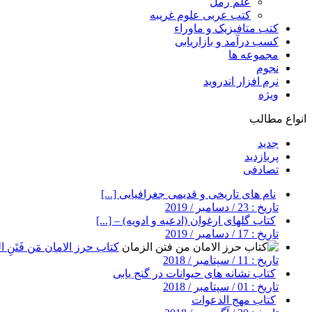
علم رمل
کتب عربی علوم غریبه
کتب متافیزیک و ماوراء
کسب درآمد و بازاریابی
مجموعه ها
نجوم
نرم افزار اندروید
ویژه
انواع مطالب
جدید
پربازدید
تصادفی
نام های تاریخی و قدیمی جغرافیایی [...]
تاریخ : 23 / دسامبر / 2019
کتاب گلهای ارغوان (ادعیه و ادویه) – [...]
تاریخ : 17 / دسامبر / 2019
کتاب حرز الامان مَن فَتَنِ ال
تاریخ : 11 / سپتامبر / 2018
کتاب نشانه های حیوانات در گنج یابی
تاریخ : 01 / سپتامبر / 2018
کتاب مهج الدعوات