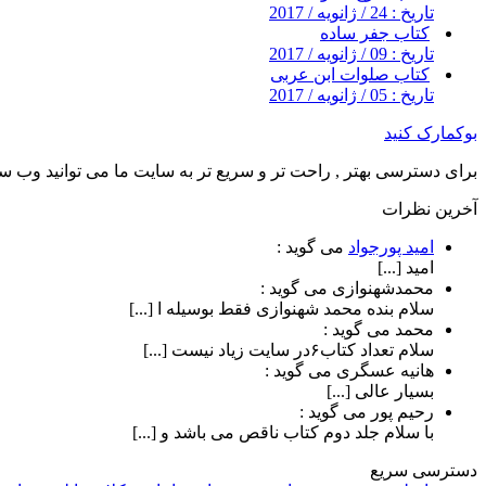
تاریخ : 24 / ژانویه / 2017
کتاب جفر ساده
تاریخ : 09 / ژانویه / 2017
کتاب صلوات ابن عربی
تاریخ : 05 / ژانویه / 2017
بوکمارک کنید
برای دسترسی بهتر , راحت تر و سریع تر به سایت ما می توانید وب سای
آخرین نظرات
امید پورجواد
می گوید :
امید [...]
محمدشهنوازی
می گوید :
سلام بنده محمد شهنوازی فقط بوسیله ا [...]
محمد
می گوید :
سلام تعداد کتاب۶در سایت زیاد نیست [...]
هانیه عسگری
می گوید :
بسیار عالی [...]
رحیم پور
می گوید :
با سلام جلد دوم کتاب ناقص می باشد و [...]
دسترسی سریع