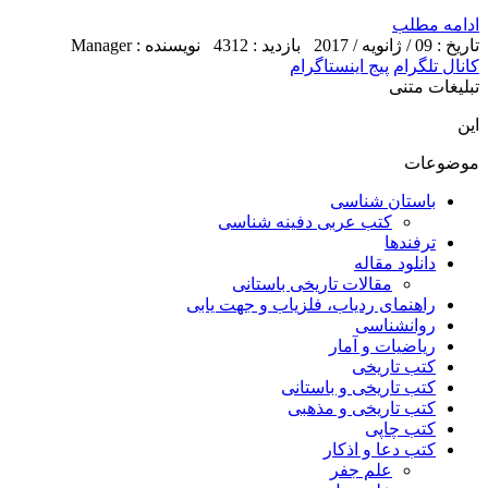
ادامه مطلب
تاریخ : 09 / ژانویه / 2017
بازدید : 4312
نویسنده : Manager
کانال تلگرام
پیج اینستاگرام
تبلیغات متنی
این
موضوعات
باستان شناسی
کتب عربی دفینه شناسی
ترفندها
دانلود مقاله
مقالات تاریخی باستانی
راهنمای ردیاب، فلزیاب و جهت یابی
روانشناسی
ریاضیات و آمار
کتب تاریخی
کتب تاریخی و باستانی
کتب تاریخی و مذهبی
کتب چاپی
کتب دعا و اذکار
علم جفر