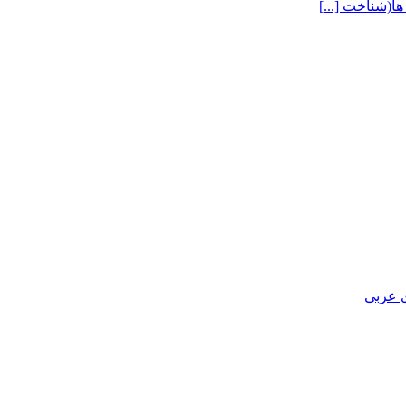
ا(شناخت [...]
ی عربی