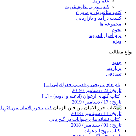
علم رمل
کتب عربی علوم غریبه
کتب متافیزیک و ماوراء
کسب درآمد و بازاریابی
مجموعه ها
نجوم
نرم افزار اندروید
ویژه
انواع مطالب
جدید
پربازدید
تصادفی
نام های تاریخی و قدیمی جغرافیایی [...]
تاریخ : 23 / دسامبر / 2019
کتاب گلهای ارغوان (ادعیه و ادویه) – [...]
تاریخ : 17 / دسامبر / 2019
کتاب حرز الامان مَن فَتَنِ ال
تاریخ : 11 / سپتامبر / 2018
کتاب نشانه های حیوانات در گنج یابی
تاریخ : 01 / سپتامبر / 2018
کتاب مهج الدعوات