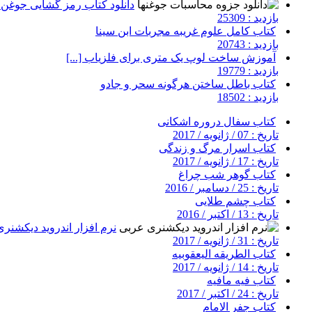
دانلود کتاب رمز گشایی جوغن ه
بازدید : 25309
کتاب کامل علوم غریبه مجربات ابن سینا
بازدید : 20743
آموزش ساخت لوپ یک متری برای فلزیاب [...]
بازدید : 19779
کتاب باطل ساختن هرگونه سحر و جادو
بازدید : 18502
کتاب سفال دروره اشکانی
تاریخ : 07 / ژانویه / 2017
کتاب اسرار مرگ و زندگی
تاریخ : 17 / ژانویه / 2017
کتاب گوهر شب چراغ
تاریخ : 25 / دسامبر / 2016
کتاب چشم طلایی
تاریخ : 13 / اکتبر / 2016
نرم افزار اندروید دیکشنر
تاریخ : 31 / ژانویه / 2017
کتاب الطریقه الیعقوبیه
تاریخ : 14 / ژانویه / 2017
کتاب فیه مافیه
تاریخ : 24 / اکتبر / 2017
کتاب جفر الامام