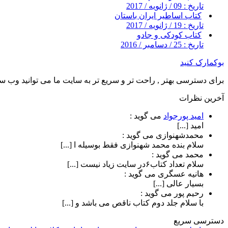
تاریخ : 09 / ژانویه / 2017
کتاب اساطیر ایران باستان
تاریخ : 19 / ژانویه / 2017
کتاب کودکی و جادو
تاریخ : 25 / دسامبر / 2016
بوکمارک کنید
برای دسترسی بهتر , راحت تر و سریع تر به سایت ما می توانید وب سای
آخرین نظرات
امید پورجواد
می گوید :
امید [...]
محمدشهنوازی
می گوید :
سلام بنده محمد شهنوازی فقط بوسیله ا [...]
محمد
می گوید :
سلام تعداد کتاب۶در سایت زیاد نیست [...]
هانیه عسگری
می گوید :
بسیار عالی [...]
رحیم پور
می گوید :
با سلام جلد دوم کتاب ناقص می باشد و [...]
دسترسی سریع