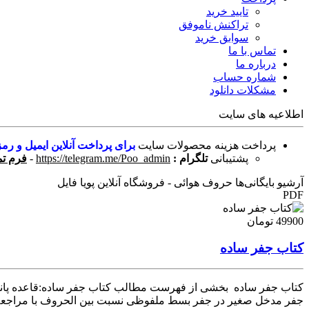
تایید خرید
تراکنش ناموفق
سوابق خرید
تماس با ما
درباره ما
شماره حساب
مشکلات دانلود
اطلاعیه های سایت
پرداخت هزینه محصولات سایت
برای پرداخت آنلاین ایمیل و رمز
پشتیبانی
تلگرام :
https://telegram.me/Poo_admin
-
فرم تم
آرشیو بایگانی‌ها حروف هوائی - فروشگاه آنلاین پویا فایل
PDF
49900 تومان
کتاب جفر ساده
کتاب جفر ساده بخشی از فهرست مطالب کتاب جفر ساده:قاعده پان
جفر مدخل صغیر در جفر بسط ملفوظی نسبت بین الحروف با مراج