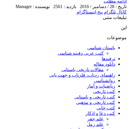
ادامه مطلب
تاریخ : 28 / دسامبر / 2016
بازدید : 2561
نویسنده : Manager
کانال تلگرام
پیج اینستاگرام
تبلیغات متنی
این
موضوعات
باستان شناسی
کتب عربی دفینه شناسی
ترفندها
دانلود مقاله
مقالات تاریخی باستانی
راهنمای ردیاب، فلزیاب و جهت یابی
روانشناسی
ریاضیات و آمار
کتب تاریخی
کتب تاریخی و باستانی
کتب تاریخی و مذهبی
کتب چاپی
کتب دعا و اذکار
علم جفر
علم رمل