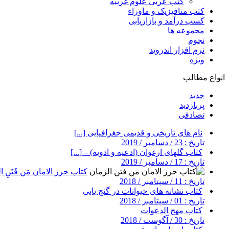
کتب عربی علوم غریبه
کتب متافیزیک و ماوراء
کسب درآمد و بازاریابی
مجموعه ها
نجوم
نرم افزار اندروید
ویژه
انواع مطالب
جدید
پربازدید
تصادفی
نام های تاریخی و قدیمی جغرافیایی [...]
تاریخ : 23 / دسامبر / 2019
کتاب گلهای ارغوان (ادعیه و ادویه) – [...]
تاریخ : 17 / دسامبر / 2019
کتاب حرز الامان مَن فَتَنِ ال
تاریخ : 11 / سپتامبر / 2018
کتاب نشانه های حیوانات در گنج یابی
تاریخ : 01 / سپتامبر / 2018
کتاب مهج الدعوات
تاریخ : 30 / آگوست / 2018