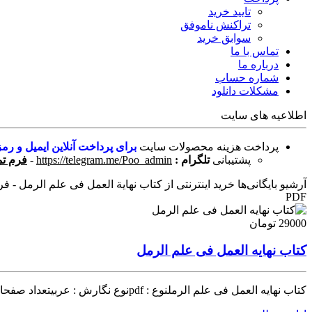
تایید خرید
تراکنش ناموفق
سوابق خرید
تماس با ما
درباره ما
شماره حساب
مشکلات دانلود
اطلاعیه های سایت
پرداخت هزینه محصولات سایت
برای پرداخت آنلاین ایمیل و رمز
پشتیبانی
تلگرام :
https://telegram.me/Poo_admin
-
فرم تم
آرشیو بایگانی‌ها خرید اینترنتی از کتاب نهایة العمل فی علم الرمل - فرو
PDF
29000 تومان
کتاب نهایه العمل فی علم الرمل
کتاب نهایه العمل فی علم الرملنوع : pdfنوع نگارش : عربیتعداد صفحات : ۲۰۸تعداد جلد : [...]