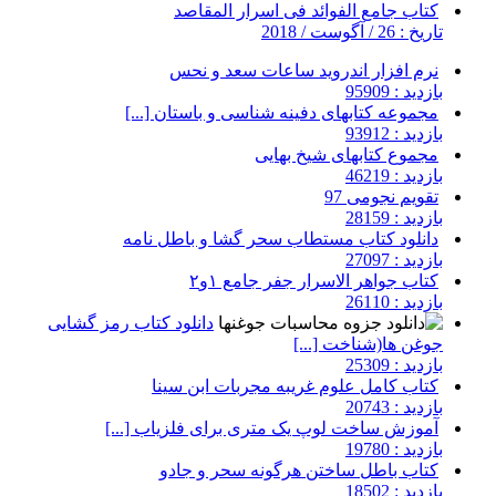
کتاب جامع الفوائد فی اسرار المقاصد
تاریخ : 26 / آگوست / 2018
نرم افزار اندروید ساعات سعد و نحس
بازدید : 95909
مجموعه کتابهای دفینه شناسی و باستان [...]
بازدید : 93912
مجموع کتابهای شیخ بهایی
بازدید : 46219
تقویم نجومی 97
بازدید : 28159
دانلود کتاب مستطاب سحر گشا و باطل نامه
بازدید : 27097
کتاب جواهر الاسرار جفر جامع ۱و۲
بازدید : 26110
دانلود کتاب رمز گشایی
جوغن ها(شناخت [...]
بازدید : 25309
کتاب کامل علوم غریبه مجربات ابن سینا
بازدید : 20743
آموزش ساخت لوپ یک متری برای فلزیاب [...]
بازدید : 19780
کتاب باطل ساختن هرگونه سحر و جادو
بازدید : 18502