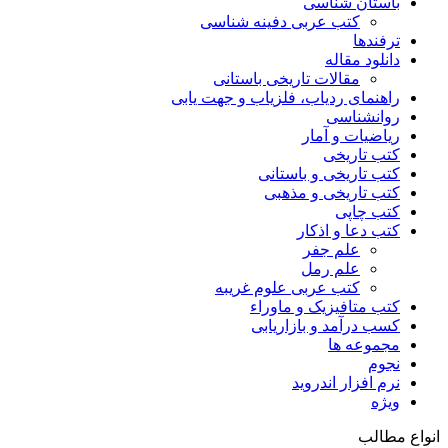
باستان شناسی
کتب عربی دفینه شناسی
ترفندها
دانلود مقاله
مقالات تاریخی باستانی
راهنمای ردیاب، فلزیاب و جهت یابی
روانشناسی
ریاضیات و آمار
کتب تاریخی
کتب تاریخی و باستانی
کتب تاریخی و مذهبی
کتب چاپی
کتب دعا و اذکار
علم جفر
علم رمل
کتب عربی علوم غریبه
کتب متافیزیک و ماوراء
کسب درآمد و بازاریابی
مجموعه ها
نجوم
نرم افزار اندروید
ویژه
انواع مطالب