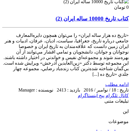
0 تومان
کتاب تاریخ 10000 ساله ایران (2)
«تاريخ ده هزار ساله ايران» را مي‌توان همچون دايره‌المعارف
جامعي درباره تاريخ، جغرافيا، سياست، اديان، عرفان، ادبيات و هنر
ايران زمين دانست كه علاقه‌مندان به تاريخ ايران و خصوصا
نوجوانان و جوانان، دانشجويان و تمامي اقشار مي‌توانند از آن
بهره‌مند شوند و مجموعه‌اي نفيس و خواندني در اختيار داشته باشند.
اين مجموعه توسط دكتر «زين‌العابدين آذرخش» ويرايش شده است.
بي‌گمان شناخته شده‌ترين كتاب زنده‌ياد رضايي، مجموعه چهار
جلدي «تاريخ ده [...]
ادامه مطلب
تاریخ : 18 / نوامبر / 2016
بازدید : 2413
نویسنده : Manager
کانال تلگرام
پیج اینستاگرام
تبلیغات متنی
این
موضوعات