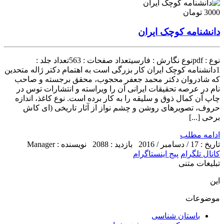
3000 تومان
دانشنامه کوچک ایران
نوع : pdfنوع نگارش : فارسیتعداد صفحات : 563تعداد جلد :
1دانشنامه کوچک ایران کار بزرگی است به اهتمام دکتر ژاله متحدین
که شادروان دکتر محمد جعفر محجوب، محقق برجسته و صاحب
نام در عرصه تحقیقات ایرانی آن را ویراسته و انتشارات توس در
چاپ آن کمال ذوق و سلیقه را به کار برده است. نوع کاغذ، اندازه
حروف، تصویرهای روشن و چشم نواز از آثار تاریخی (ای کاش
برخی [...]
ادامه مطلب
تاریخ : 17 / دسامبر / 2016
بازدید : 2088
نویسنده : Manager
کانال تلگرام
پیج اینستاگرام
تبلیغات متنی
این
موضوعات
باستان شناسی