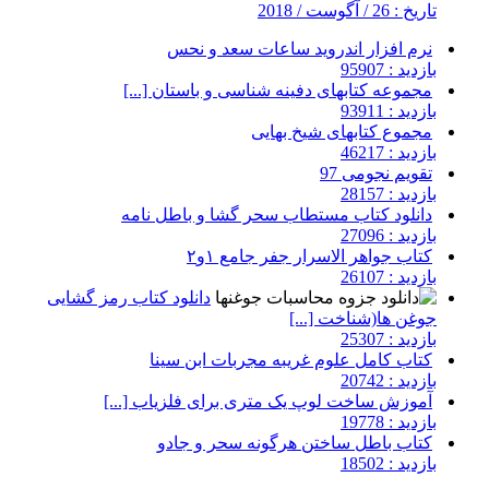
تاریخ : 26 / آگوست / 2018
نرم افزار اندروید ساعات سعد و نحس
بازدید : 95907
مجموعه کتابهای دفینه شناسی و باستان [...]
بازدید : 93911
مجموع کتابهای شیخ بهایی
بازدید : 46217
تقویم نجومی 97
بازدید : 28157
دانلود کتاب مستطاب سحر گشا و باطل نامه
بازدید : 27096
کتاب جواهر الاسرار جفر جامع ۱و۲
بازدید : 26107
دانلود کتاب رمز گشایی
جوغن ها(شناخت [...]
بازدید : 25307
کتاب کامل علوم غریبه مجربات ابن سینا
بازدید : 20742
آموزش ساخت لوپ یک متری برای فلزیاب [...]
بازدید : 19778
کتاب باطل ساختن هرگونه سحر و جادو
بازدید : 18502