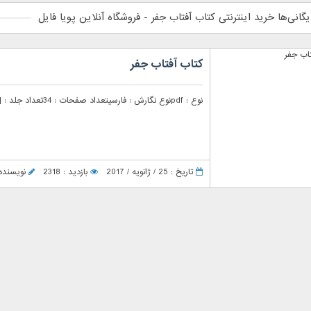
یگانی‌ها خرید اینترنتی کتاب آفتاب جفر - فروشگاه آنلاین پویا فایل
کتاب آفتاب جفر
نوع : pdfنوع نگارش : فارسیتعداد صفحات : 34تعداد جلد : [...]
تاریخ : 25 / ژانویه / 2017
بازدید : 2318
نویسنده : ger