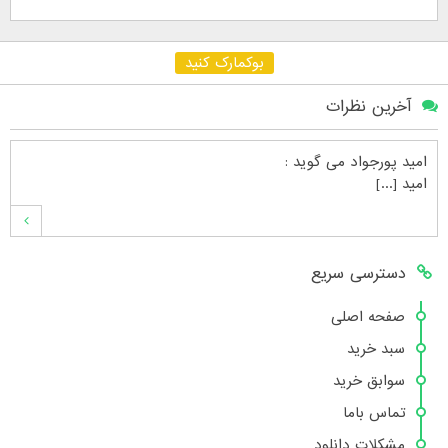
بوکمارک کنید
آخرین نظرات
امید پورجواد
می گوید :
امید [...]
محمدشهنوازی
می گوید :
دسترسی سریع
سلام بنده محمد شهنوازی فقط بوسیله ا [...]
صفحه اصلی
سبد خرید
محمد
می گوید :
سوابق خرید
سلام تعداد کتاب۶در سایت زیاد نیست [...]
تماس باما
مشکلات دانلود