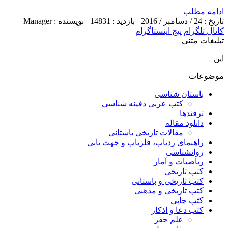
ادامه مطلب
تاریخ : 24 / دسامبر / 2016
بازدید : 14831
نویسنده : Manager
کانال تلگرام
پیج اینستاگرام
تبلیغات متنی
این
موضوعات
باستان شناسی
کتب عربی دفینه شناسی
ترفندها
دانلود مقاله
مقالات تاریخی باستانی
راهنمای ردیاب، فلزیاب و جهت یابی
روانشناسی
ریاضیات و آمار
کتب تاریخی
کتب تاریخی و باستانی
کتب تاریخی و مذهبی
کتب چاپی
کتب دعا و اذکار
علم جفر