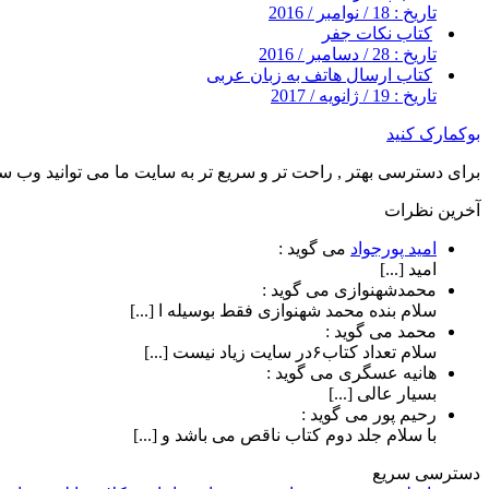
تاریخ : 18 / نوامبر / 2016
کتاب نکات جفر
تاریخ : 28 / دسامبر / 2016
کتاب ارسال هاتف به زبان عربی
تاریخ : 19 / ژانویه / 2017
بوکمارک کنید
برای دسترسی بهتر , راحت تر و سریع تر به سایت ما می توانید وب سای
آخرین نظرات
امید پورجواد
می گوید :
امید [...]
محمدشهنوازی
می گوید :
سلام بنده محمد شهنوازی فقط بوسیله ا [...]
محمد
می گوید :
سلام تعداد کتاب۶در سایت زیاد نیست [...]
هانیه عسگری
می گوید :
بسیار عالی [...]
رحیم پور
می گوید :
با سلام جلد دوم کتاب ناقص می باشد و [...]
دسترسی سریع