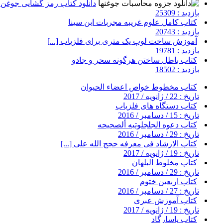
دانلود کتاب رمز گشایی جوغن ه
بازدید : 25309
کتاب کامل علوم غریبه مجربات ابن سینا
بازدید : 20743
آموزش ساخت لوپ یک متری برای فلزیاب [...]
بازدید : 19781
کتاب باطل ساختن هرگونه سحر و جادو
بازدید : 18502
کتاب مخطوط خواص اعضاء الحیوان
تاریخ : 22 / ژانویه / 2017
کتاب دستگاه های فلزیاب
تاریخ : 15 / دسامبر / 2016
کتاب دعوه الجلجلوتیه ألصحیحه
تاریخ : 29 / دسامبر / 2016
کتاب الارشاد فی معرفه حجج الله علی [...]
تاریخ : 19 / ژانویه / 2017
کتاب مخلوط البلهان
تاریخ : 29 / دسامبر / 2016
کتاب اربعین ختوم
تاریخ : 27 / دسامبر / 2016
کتاب آموزش عبری
تاریخ : 19 / ژانویه / 2017
کتاب پاسارگاد