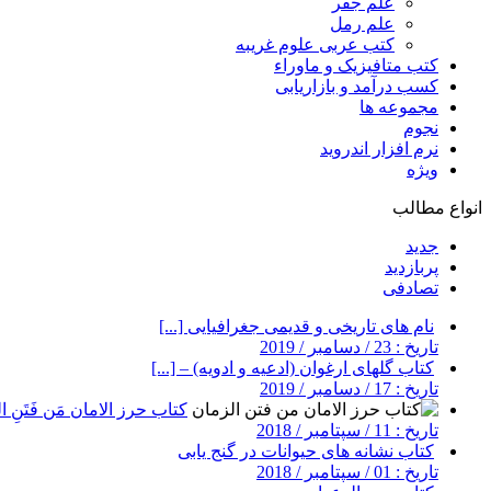
علم جفر
علم رمل
کتب عربی علوم غریبه
کتب متافیزیک و ماوراء
کسب درآمد و بازاریابی
مجموعه ها
نجوم
نرم افزار اندروید
ویژه
انواع مطالب
جدید
پربازدید
تصادفی
نام های تاریخی و قدیمی جغرافیایی [...]
تاریخ : 23 / دسامبر / 2019
کتاب گلهای ارغوان (ادعیه و ادویه) – [...]
تاریخ : 17 / دسامبر / 2019
کتاب حرز الامان مَن فَتَنِ ال
تاریخ : 11 / سپتامبر / 2018
کتاب نشانه های حیوانات در گنج یابی
تاریخ : 01 / سپتامبر / 2018