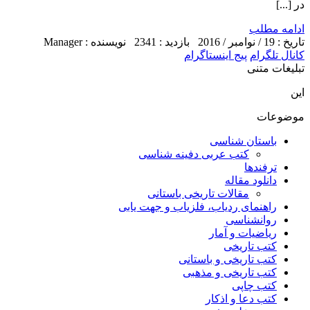
در [...]
ادامه مطلب
تاریخ : 19 / نوامبر / 2016
بازدید : 2341
نویسنده : Manager
کانال تلگرام
پیج اینستاگرام
تبلیغات متنی
این
موضوعات
باستان شناسی
کتب عربی دفینه شناسی
ترفندها
دانلود مقاله
مقالات تاریخی باستانی
راهنمای ردیاب، فلزیاب و جهت یابی
روانشناسی
ریاضیات و آمار
کتب تاریخی
کتب تاریخی و باستانی
کتب تاریخی و مذهبی
کتب چاپی
کتب دعا و اذکار