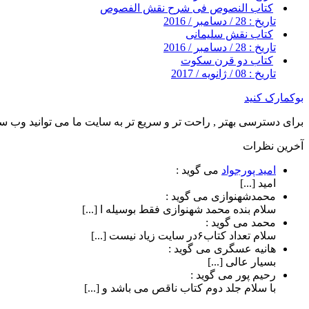
کتاب النصوص فی شرح نقش الفصوص
تاریخ : 28 / دسامبر / 2016
کتاب نقش سلیمانی
تاریخ : 28 / دسامبر / 2016
کتاب دو قرن سکوت
تاریخ : 08 / ژانویه / 2017
بوکمارک کنید
برای دسترسی بهتر , راحت تر و سریع تر به سایت ما می توانید وب سای
آخرین نظرات
امید پورجواد
می گوید :
امید [...]
محمدشهنوازی
می گوید :
سلام بنده محمد شهنوازی فقط بوسیله ا [...]
محمد
می گوید :
سلام تعداد کتاب۶در سایت زیاد نیست [...]
هانیه عسگری
می گوید :
بسیار عالی [...]
رحیم پور
می گوید :
با سلام جلد دوم کتاب ناقص می باشد و [...]