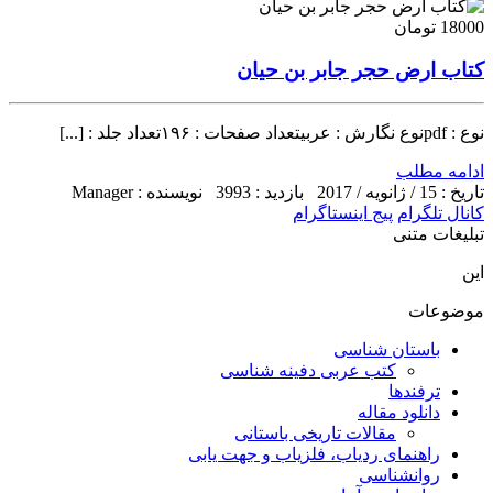
18000 تومان
کتاب ارض حجر جابر بن حیان
نوع : pdfنوع نگارش : عربیتعداد صفحات : ۱۹۶تعداد جلد : [...]
ادامه مطلب
تاریخ : 15 / ژانویه / 2017
بازدید : 3993
نویسنده : Manager
کانال تلگرام
پیج اینستاگرام
تبلیغات متنی
این
موضوعات
باستان شناسی
کتب عربی دفینه شناسی
ترفندها
دانلود مقاله
مقالات تاریخی باستانی
راهنمای ردیاب، فلزیاب و جهت یابی
روانشناسی