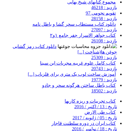
مجموع کتابهای شیخ بهایی
بازدید : 46218
تقویم نجومی 97
بازدید : 28158
دانلود کتاب مستطاب سحر گشا و باطل نامه
بازدید : 27097
کتاب جواهر الاسرار جفر جامع ۱و۲
بازدید : 26108
دانلود کتاب رمز گشایی
جوغن ها(شناخت [...]
بازدید : 25309
کتاب کامل علوم غریبه مجربات ابن سینا
بازدید : 20743
آموزش ساخت لوپ یک متری برای فلزیاب [...]
بازدید : 19779
کتاب باطل ساختن هرگونه سحر و جادو
بازدید : 18502
کتاب تجربیات و ریزه کاریها
تاریخ : 13 / اکتبر / 2016
کتاب طی الارض
تاریخ : 05 / ژانویه / 2017
کتاب ایران در دوره سلطنت قاجار
تاریخ : 18 / نوامبر / 2016