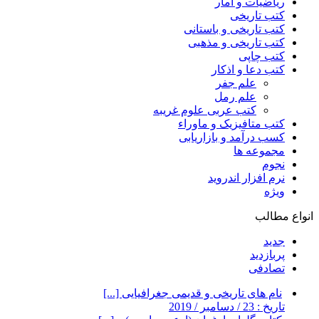
ریاضیات و آمار
کتب تاریخی
کتب تاریخی و باستانی
کتب تاریخی و مذهبی
کتب چاپی
کتب دعا و اذکار
علم جفر
علم رمل
کتب عربی علوم غریبه
کتب متافیزیک و ماوراء
کسب درآمد و بازاریابی
مجموعه ها
نجوم
نرم افزار اندروید
ویژه
انواع مطالب
جدید
پربازدید
تصادفی
نام های تاریخی و قدیمی جغرافیایی [...]
تاریخ : 23 / دسامبر / 2019