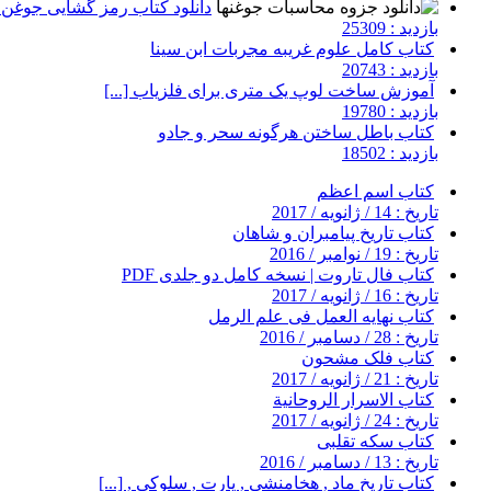
دانلود کتاب رمز گشایی جوغن ه
بازدید : 25309
کتاب کامل علوم غریبه مجربات ابن سینا
بازدید : 20743
آموزش ساخت لوپ یک متری برای فلزیاب [...]
بازدید : 19780
کتاب باطل ساختن هرگونه سحر و جادو
بازدید : 18502
کتاب اسم اعظم
تاریخ : 14 / ژانویه / 2017
کتاب تاریخ پیامبران و شاهان
تاریخ : 19 / نوامبر / 2016
کتاب فال تاروت | نسخه کامل دو جلدی PDF
تاریخ : 16 / ژانویه / 2017
کتاب نهایه العمل فی علم الرمل
تاریخ : 28 / دسامبر / 2016
کتاب فلک مشحون
تاریخ : 21 / ژانویه / 2017
کتاب الاسرار الروحانیة
تاریخ : 24 / ژانویه / 2017
کتاب سکه تقلبی
تاریخ : 13 / دسامبر / 2016
کتاب تاریخ ماد , هخامنشی , پارت , سلوکی , [...]