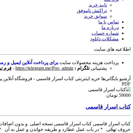
تایید خرید
تراکنش ناموفق
سوابق خرید
تماس با ما
درباره ما
شماره حساب
مشکلات دانلود
اطلاعیه های سایت
پرداخت هزینه محصولات سایت
برای پرداخت آنلاین ایمیل و رمز
پشتیبانی
تلگرام :
https://telegram.me/Poo_admin
-
فرم تم
آرشیو بایگانی‌ها خرید اینترنتی کتاب اسرار قاسمی - فروشگاه آنلاین پو
PDF
59000 تومان
کتاب اسرار قاسمی
کتاب اسرار قاسمی کتاب اسرار قاسمی نسخه اصلی و بدون اضافات در 
حروف تهجّی * در باب عمل عطارد و طریقه خواندن و عمل به آن * اگر خواهی طیران 