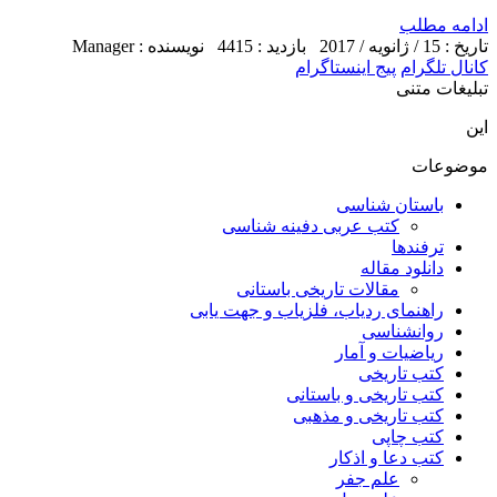
ادامه مطلب
تاریخ : 15 / ژانویه / 2017
بازدید : 4415
نویسنده : Manager
کانال تلگرام
پیج اینستاگرام
تبلیغات متنی
این
موضوعات
باستان شناسی
کتب عربی دفینه شناسی
ترفندها
دانلود مقاله
مقالات تاریخی باستانی
راهنمای ردیاب، فلزیاب و جهت یابی
روانشناسی
ریاضیات و آمار
کتب تاریخی
کتب تاریخی و باستانی
کتب تاریخی و مذهبی
کتب چاپی
کتب دعا و اذکار
علم جفر