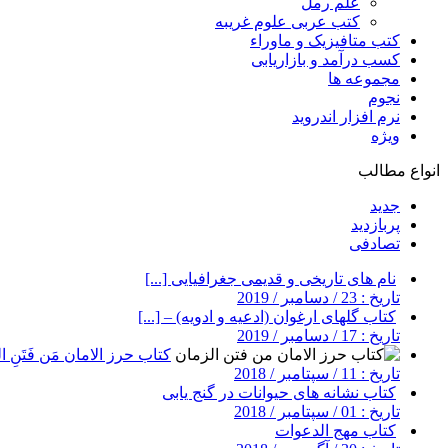
علم رمل
کتب عربی علوم غریبه
کتب متافیزیک و ماوراء
کسب درآمد و بازاریابی
مجموعه ها
نجوم
نرم افزار اندروید
ویژه
انواع مطالب
جدید
پربازدید
تصادفی
نام های تاریخی و قدیمی جغرافیایی [...]
تاریخ : 23 / دسامبر / 2019
کتاب گلهای ارغوان (ادعیه و ادویه) – [...]
تاریخ : 17 / دسامبر / 2019
کتاب حرز الامان مَن فَتَنِ ال
تاریخ : 11 / سپتامبر / 2018
کتاب نشانه های حیوانات در گنج یابی
تاریخ : 01 / سپتامبر / 2018
کتاب مهج الدعوات