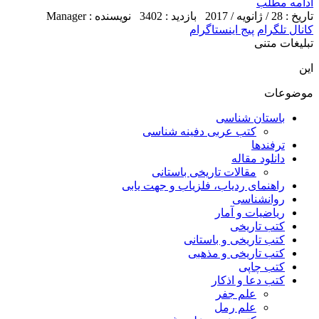
ادامه مطلب
تاریخ : 28 / ژانویه / 2017
بازدید : 3402
نویسنده : Manager
کانال تلگرام
پیج اینستاگرام
تبلیغات متنی
این
موضوعات
باستان شناسی
کتب عربی دفینه شناسی
ترفندها
دانلود مقاله
مقالات تاریخی باستانی
راهنمای ردیاب، فلزیاب و جهت یابی
روانشناسی
ریاضیات و آمار
کتب تاریخی
کتب تاریخی و باستانی
کتب تاریخی و مذهبی
کتب چاپی
کتب دعا و اذکار
علم جفر
علم رمل