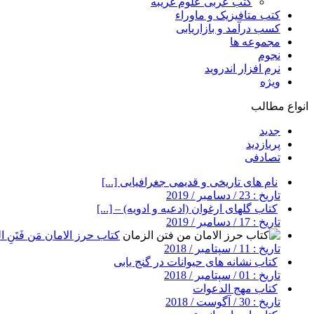
کتب عربی علوم غریبه
کتب متافیزیک و ماوراء
کسب درآمد و بازاریابی
مجموعه ها
نجوم
نرم افزار اندروید
ویژه
انواع مطالب
جدید
پربازدید
تصادفی
نام های تاریخی و قدیمی جغرافیایی [...]
تاریخ : 23 / دسامبر / 2019
کتاب گلهای ارغوان (ادعیه و ادویه) – [...]
تاریخ : 17 / دسامبر / 2019
کتاب حرز الامان مَن فَتَنِ ال
تاریخ : 11 / سپتامبر / 2018
کتاب نشانه های حیوانات در گنج یابی
تاریخ : 01 / سپتامبر / 2018
کتاب مهج الدعوات
تاریخ : 30 / آگوست / 2018