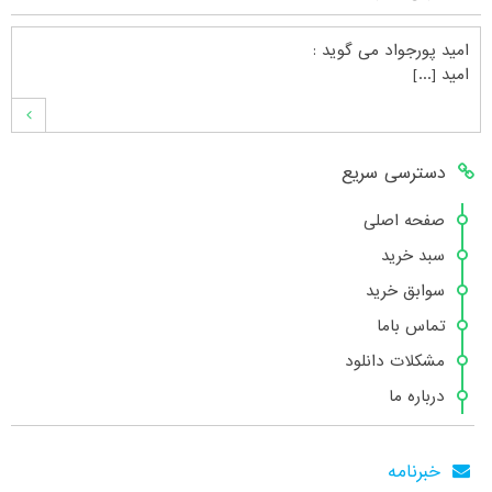
امید پورجواد
می گوید :
امید [...]
محمدشهنوازی
می گوید :
دسترسی سریع
سلام بنده محمد شهنوازی فقط بوسیله ا [...]
صفحه اصلی
سبد خرید
محمد
می گوید :
سوابق خرید
سلام تعداد کتاب۶در سایت زیاد نیست [...]
تماس باما
مشکلات دانلود
درباره ما
هانیه عسگری
می گوید :
بسیار عالی [...]
خبرنامه