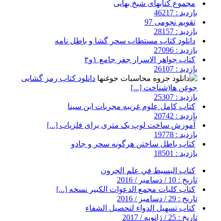
مجموع کتابهای شیخ بهایی
بازدید : 46217
تقویم نجومی 97
بازدید : 28157
دانلود کتاب مستطاب سحر گشا و باطل نامه
بازدید : 27096
کتاب جواهر الاسرار جفر جامع ۱و۲
بازدید : 26107
دانلود کتاب رمز گشایی
جوغن ها(شناخت [...]
بازدید : 25307
کتاب کامل علوم غریبه مجربات ابن سینا
بازدید : 20742
آموزش ساخت لوپ یک متری برای فلزیاب [...]
بازدید : 19778
کتاب باطل ساختن هرگونه سحر و جادو
بازدید : 18501
کتاب البسيط في علم الجرون
تاریخ : 10 / دسامبر / 2016
کتاب کلیات مجمع الدعوات الکبیر نسخه [...]
تاریخ : 29 / دسامبر / 2016
کتاب تسهیل الدواء لتحصیل الشفاء
تاریخ : 25 / ژانویه / 2017