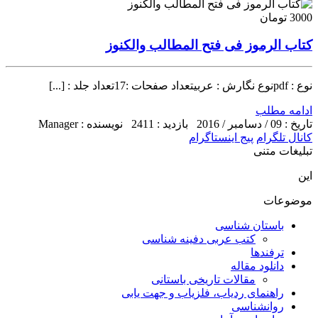
3000 تومان
کتاب الرموز فى فتح المطالب والكنوز
نوع : pdfنوع نگارش : عربیتعداد صفحات :17تعداد جلد : [...]
ادامه مطلب
تاریخ : 09 / دسامبر / 2016
بازدید : 2411
نویسنده : Manager
کانال تلگرام
پیج اینستاگرام
تبلیغات متنی
این
موضوعات
باستان شناسی
کتب عربی دفینه شناسی
ترفندها
دانلود مقاله
مقالات تاریخی باستانی
راهنمای ردیاب، فلزیاب و جهت یابی
روانشناسی