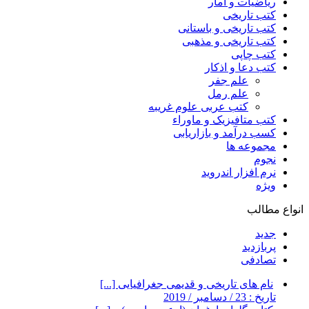
ریاضیات و آمار
کتب تاریخی
کتب تاریخی و باستانی
کتب تاریخی و مذهبی
کتب چاپی
کتب دعا و اذکار
علم جفر
علم رمل
کتب عربی علوم غریبه
کتب متافیزیک و ماوراء
کسب درآمد و بازاریابی
مجموعه ها
نجوم
نرم افزار اندروید
ویژه
انواع مطالب
جدید
پربازدید
تصادفی
نام های تاریخی و قدیمی جغرافیایی [...]
تاریخ : 23 / دسامبر / 2019