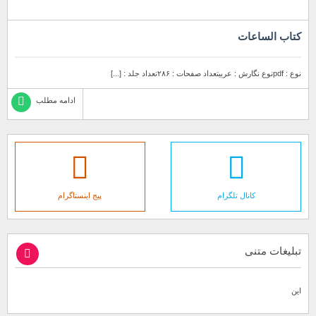
کتاب الساعات
نوع : pdfنوع نگارش : عربیتعداد صفحات : ۲۸۶تعداد جلد : [...]
ادامه مطلب
کانال تلگرام
پیج اینستاگرام
تبلیغات متنی
این