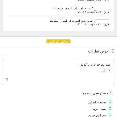
کتاب جواهر الاسرار جفر جامع ۱و۲
تاریخ : 26 / آگوست / 2018
کتاب جامع الفوائد فی اسرار المقاصد
تاریخ : 26 / آگوست / 2018
بوکمارک کنید
آخرین نظرات
امید پورجواد
می گوید :
امید [...]
محمدشهنوازی
می گوید :
دسترسی سریع
سلام بنده محمد شهنوازی فقط بوسیله ا [...]
صفحه اصلی
سبد خرید
سوابق خرید