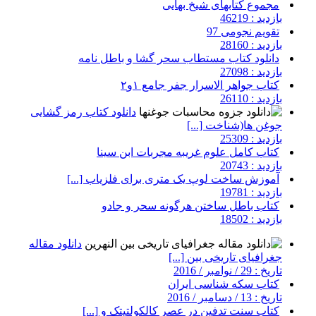
مجموع کتابهای شیخ بهایی
بازدید : 46219
تقویم نجومی 97
بازدید : 28160
دانلود کتاب مستطاب سحر گشا و باطل نامه
بازدید : 27098
کتاب جواهر الاسرار جفر جامع ۱و۲
بازدید : 26110
دانلود کتاب رمز گشایی
جوغن ها(شناخت [...]
بازدید : 25309
کتاب کامل علوم غریبه مجربات ابن سینا
بازدید : 20743
آموزش ساخت لوپ یک متری برای فلزیاب [...]
بازدید : 19781
کتاب باطل ساختن هرگونه سحر و جادو
بازدید : 18502
دانلود مقاله
جغرافیای تاریخی بین [...]
تاریخ : 29 / نوامبر / 2016
کتاب سکه شناسی ایران
تاریخ : 13 / دسامبر / 2016
کتاب سنت تدفین در عصر کالکولتیتک و [...]