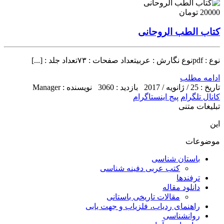
20000 تومان
کتاب الطب الروحانی
نوع : pdfنوع نگارش : عربیتعداد صفحات : ۷۳تعداد جلد : [...]
ادامه مطلب
تاریخ : 25 / ژانویه / 2017
بازدید : 3060
نویسنده : Manager
کانال تلگرام
پیج اینستاگرام
تبلیغات متنی
این
موضوعات
باستان شناسی
کتب عربی دفینه شناسی
ترفندها
دانلود مقاله
مقالات تاریخی باستانی
راهنمای ردیاب، فلزیاب و جهت یابی
روانشناسی