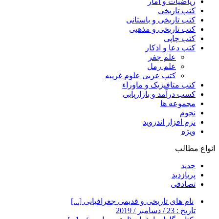
ریاضیات و آمار
کتب تاریخی
کتب تاریخی و باستانی
کتب تاریخی و مذهبی
کتب چاپی
کتب دعا و اذکار
علم جفر
علم رمل
کتب عربی علوم غریبه
کتب متافیزیک و ماوراء
کسب درآمد و بازاریابی
مجموعه ها
نجوم
نرم افزار اندروید
ویژه
انواع مطالب
جدید
پربازدید
تصادفی
نام های تاریخی و قدیمی جغرافیایی [...]
تاریخ : 23 / دسامبر / 2019