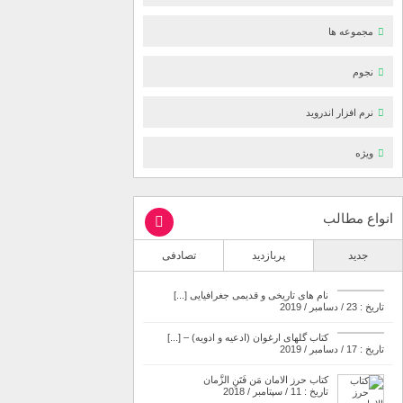
مجموعه ها
نجوم
نرم افزار اندروید
ویژه
انواع مطالب
جدید
پربازدید
تصادفی
نام های تاریخی و قدیمی جغرافیایی [...]
تاریخ : 23 / دسامبر / 2019
کتاب گلهای ارغوان (ادعیه و ادویه) – [...]
تاریخ : 17 / دسامبر / 2019
کتاب حرز الامان مَن فَتَنِ الزَّمان
تاریخ : 11 / سپتامبر / 2018