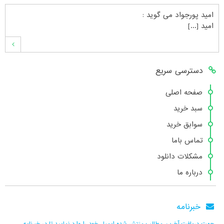
امید پورجواد
می گوید :
امید [...]
محمدشهنوازی
می گوید :
دسترسی سریع
سلام بنده محمد شهنوازی فقط بوسیله ا [...]
صفحه اصلی
سبد خرید
محمد
می گوید :
سوابق خرید
سلام تعداد کتاب۶در سایت زیاد نیست [...]
تماس باما
مشکلات دانلود
درباره ما
هانیه عسگری
می گوید :
بسیار عالی [...]
خبرنامه
جهت دریافت آخرین مطالب منتشر شده ایمیل خود را وارد نمایید تا در خبرنامه