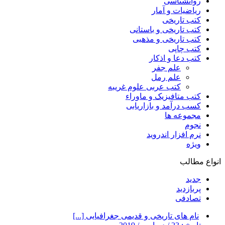
روانشناسی
ریاضیات و آمار
کتب تاریخی
کتب تاریخی و باستانی
کتب تاریخی و مذهبی
کتب چاپی
کتب دعا و اذکار
علم جفر
علم رمل
کتب عربی علوم غریبه
کتب متافیزیک و ماوراء
کسب درآمد و بازاریابی
مجموعه ها
نجوم
نرم افزار اندروید
ویژه
انواع مطالب
جدید
پربازدید
تصادفی
نام های تاریخی و قدیمی جغرافیایی [...]