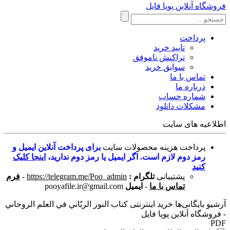
فروشگاه آنلاین پویا فایل
پرداخت
تایید خرید
تراکنش ناموفق
سوابق خرید
تماس با ما
درباره ما
شماره حساب
مشکلات دانلود
اطلاعیه های سایت
پرداخت هزینه محصولات سایت
برای پرداخت آنلاین ایمیل و
رمز دوم لازم است. اگر ایمیل یا رمز دوم ندارید،
اینجا کلیک
کنید
پشتیبانی
تلگرام :
https://telegram.me/Poo_admin
-
فرم
تماس با ما
-
ایمیل
pooyafile.ir@gmail.com
آرشیو بایگانی‌ها خرید اینترنتی کتاب النور الربٌاني في العلم الروحاني
- فروشگاه آنلاین پویا فایل
PDF