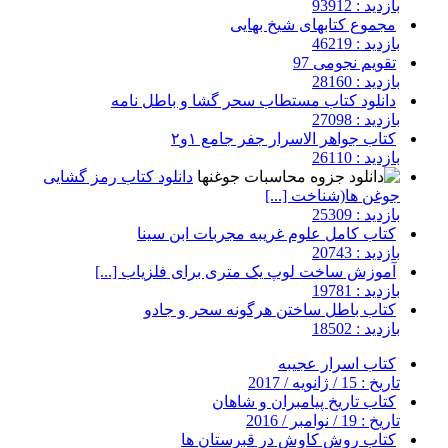
بازدید : 93912
مجموع کتابهای شیخ بهایی
بازدید : 46219
تقویم نجومی 97
بازدید : 28160
دانلود کتاب مستطاب سحر گشا و باطل نامه
بازدید : 27098
کتاب جواهر الاسرار جفر جامع ۱و۲
بازدید : 26110
دانلود کتاب رمز گشایی
جوغن ها(شناخت [...]
بازدید : 25309
کتاب کامل علوم غریبه مجربات ابن سینا
بازدید : 20743
آموزش ساخت لوپ یک متری برای فلزیاب [...]
بازدید : 19781
کتاب باطل ساختن هرگونه سحر و جادو
بازدید : 18502
کتاب اسرار عجیبه
تاریخ : 15 / ژانویه / 2017
کتاب تاریخ پیامبران و شاهان
تاریخ : 19 / نوامبر / 2016
کتاب روش کاوش در قبرستان ها