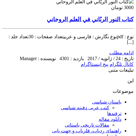
3000 تومان
کتاب النور الربٌاني في العلم الروحاني
نوع : pdfنوع نگارش : فارسی و عربیتعداد صفحات : 30تعداد جلد :
[...]
ادامه مطلب
تاریخ : 24 / ژانویه / 2017
بازدید : 4301
نویسنده : Manager
کانال تلگرام
پیج اینستاگرام
تبلیغات متنی
این
موضوعات
باستان شناسی
کتب عربی دفینه شناسی
ترفندها
دانلود مقاله
مقالات تاریخی باستانی
راهنمای ردیاب، فلزیاب و جهت یابی