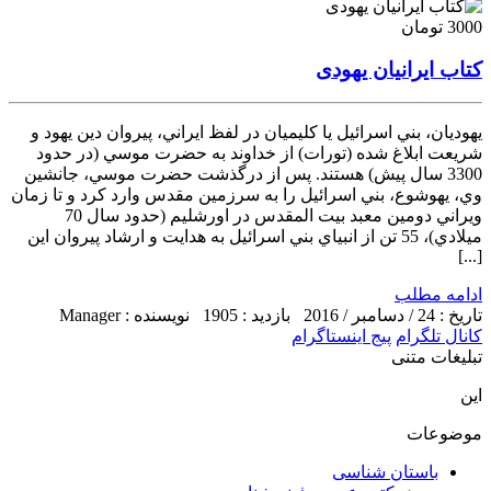
3000 تومان
کتاب ایرانیان یهودی
يهوديان، بني ‏اسرائيل يا كليميان در لفظ ايراني، پيروان دين يهود و
شريعت ابلاغ شده (تورات) از خداوند به حضرت موسي (در حدود
3300 سال پيش) هستند. پس از درگذشت حضرت موسي، جانشين
وي، يهوشوع، بني ‏اسرائيل را به سرزمين مقدس وارد كرد و تا زمان
ويراني دومين معبد بيت‏ المقدس در اورشليم (حدود سال 70
ميلادي)، 55 تن از انبياي بني ‏اسرائيل به هدايت و ارشاد پيروان اين
[...]
ادامه مطلب
تاریخ : 24 / دسامبر / 2016
بازدید : 1905
نویسنده : Manager
کانال تلگرام
پیج اینستاگرام
تبلیغات متنی
این
موضوعات
باستان شناسی