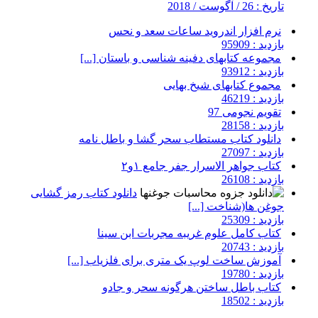
تاریخ : 26 / آگوست / 2018
نرم افزار اندروید ساعات سعد و نحس
بازدید : 95909
مجموعه کتابهای دفینه شناسی و باستان [...]
بازدید : 93912
مجموع کتابهای شیخ بهایی
بازدید : 46219
تقویم نجومی 97
بازدید : 28158
دانلود کتاب مستطاب سحر گشا و باطل نامه
بازدید : 27097
کتاب جواهر الاسرار جفر جامع ۱و۲
بازدید : 26108
دانلود کتاب رمز گشایی
جوغن ها(شناخت [...]
بازدید : 25309
کتاب کامل علوم غریبه مجربات ابن سینا
بازدید : 20743
آموزش ساخت لوپ یک متری برای فلزیاب [...]
بازدید : 19780
کتاب باطل ساختن هرگونه سحر و جادو
بازدید : 18502