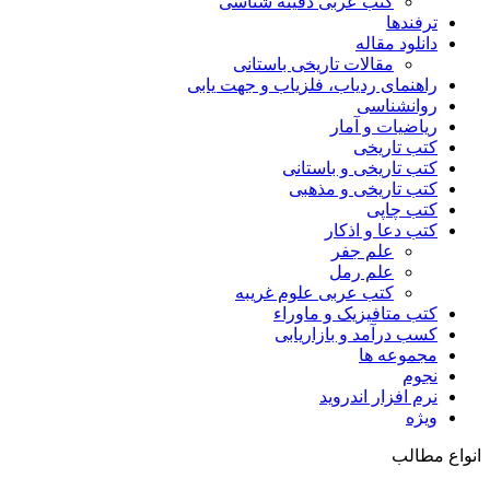
کتب عربی دفینه شناسی
ترفندها
دانلود مقاله
مقالات تاریخی باستانی
راهنمای ردیاب، فلزیاب و جهت یابی
روانشناسی
ریاضیات و آمار
کتب تاریخی
کتب تاریخی و باستانی
کتب تاریخی و مذهبی
کتب چاپی
کتب دعا و اذکار
علم جفر
علم رمل
کتب عربی علوم غریبه
کتب متافیزیک و ماوراء
کسب درآمد و بازاریابی
مجموعه ها
نجوم
نرم افزار اندروید
ویژه
انواع مطالب