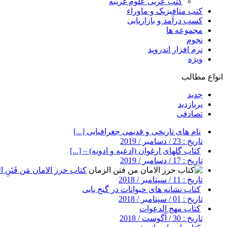
کتب عربی علوم غریبه
کتب متافیزیک و ماوراء
کسب درآمد و بازاریابی
مجموعه ها
نجوم
نرم افزار اندروید
ویژه
انواع مطالب
جدید
پربازدید
تصادفی
نام های تاریخی و قدیمی جغرافیایی [...]
تاریخ : 23 / دسامبر / 2019
کتاب گلهای ارغوان (ادعیه و ادویه) – [...]
تاریخ : 17 / دسامبر / 2019
کتاب حرز الامان مَن فَتَنِ ال
تاریخ : 11 / سپتامبر / 2018
کتاب نشانه های حیوانات در گنج یابی
تاریخ : 01 / سپتامبر / 2018
کتاب مهج الدعوات
تاریخ : 30 / آگوست / 2018