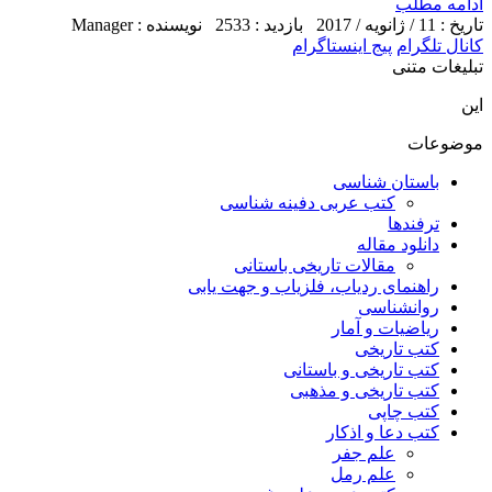
ادامه مطلب
تاریخ : 11 / ژانویه / 2017
بازدید : 2533
نویسنده : Manager
کانال تلگرام
پیج اینستاگرام
تبلیغات متنی
این
موضوعات
باستان شناسی
کتب عربی دفینه شناسی
ترفندها
دانلود مقاله
مقالات تاریخی باستانی
راهنمای ردیاب، فلزیاب و جهت یابی
روانشناسی
ریاضیات و آمار
کتب تاریخی
کتب تاریخی و باستانی
کتب تاریخی و مذهبی
کتب چاپی
کتب دعا و اذکار
علم جفر
علم رمل