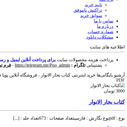
تایید خرید
تراکنش ناموفق
سوابق خرید
تماس با ما
درباره ما
شماره حساب
مشکلات دانلود
اطلاعیه های سایت
پرداخت هزینه محصولات سایت
برای پرداخت آنلاین ایمیل و رمز
پشتیبانی
تلگرام :
https://telegram.me/Poo_admin
-
فرم تم
آرشیو بایگانی‌ها خرید اینترنتی کتاب بحار الانوار - فروشگاه آنلاین پویا 
PDF
3000 تومان
کتاب بحار الانوار
نوع : pdfنوع نگارش : فارسیتعداد صفحات : 673تعداد جلد : [...]