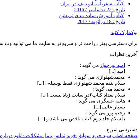
کتاب سفرنامه ابو دلف در ایران
تاریخ : 22 / دسامبر / 2016
کتاب آموزش ساده مدی تی شن
تاریخ : 18 / ژانویه / 2017
بوکمارک کنید
برای دسترسی بهتر , راحت تر و سریع تر به سایت ما می توانید وب سای
آخرین نظرات
امید پورجواد
می گوید :
امید [...]
محمدشهنوازی
می گوید :
سلام بنده محمد شهنوازی فقط بوسیله ا [...]
محمد
می گوید :
سلام تعداد کتاب۶در سایت زیاد نیست [...]
هانیه عسگری
می گوید :
بسیار عالی [...]
رحیم پور
می گوید :
با سلام جلد دوم کتاب ناقص می باشد و [...]
دسترسی سریع
صفحه اصلی
سبد خرید
سوابق خرید
تماس باما
مشکلات دانلود
درباره 