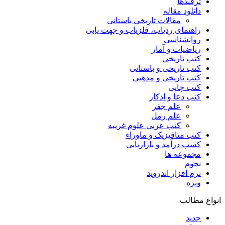
ترفندها
دانلود مقاله
مقالات تاریخی باستانی
راهنمای ردیاب، فلزیاب و جهت یابی
روانشناسی
ریاضیات و آمار
کتب تاریخی
کتب تاریخی و باستانی
کتب تاریخی و مذهبی
کتب چاپی
کتب دعا و اذکار
علم جفر
علم رمل
کتب عربی علوم غریبه
کتب متافیزیک و ماوراء
کسب درآمد و بازاریابی
مجموعه ها
نجوم
نرم افزار اندروید
ویژه
انواع مطالب
جدید