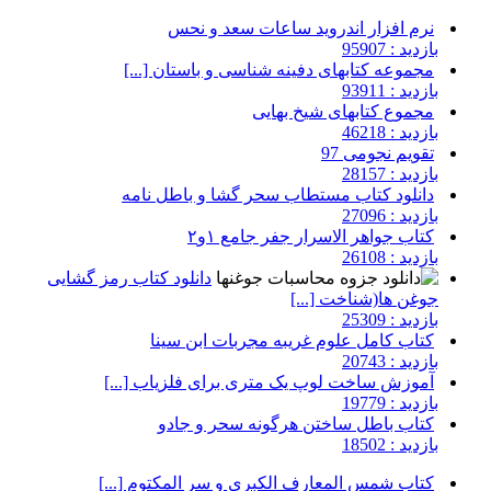
نرم افزار اندروید ساعات سعد و نحس
بازدید : 95907
مجموعه کتابهای دفینه شناسی و باستان [...]
بازدید : 93911
مجموع کتابهای شیخ بهایی
بازدید : 46218
تقویم نجومی 97
بازدید : 28157
دانلود کتاب مستطاب سحر گشا و باطل نامه
بازدید : 27096
کتاب جواهر الاسرار جفر جامع ۱و۲
بازدید : 26108
دانلود کتاب رمز گشایی
جوغن ها(شناخت [...]
بازدید : 25309
کتاب کامل علوم غریبه مجربات ابن سینا
بازدید : 20743
آموزش ساخت لوپ یک متری برای فلزیاب [...]
بازدید : 19779
کتاب باطل ساختن هرگونه سحر و جادو
بازدید : 18502
کتاب شمس المعارف الکبری و سر المکتوم [...]