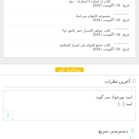
کتاب از آستارا تا استارباد – پنج
تاریخ : 29 / آگوست / 2018
مجموعه کتابهای میرداماد
تاریخ : 26 / آگوست / 2018
کتاب جواهر الاسرار جفر جامع ۱و۲
تاریخ : 26 / آگوست / 2018
کتاب جامع الفوائد فی اسرار المقاصد
تاریخ : 26 / آگوست / 2018
بوکمارک کنید
آخرین نظرات
امید پورجواد
می گوید :
امید [...]
محمدشهنوازی
می گوید :
دسترسی سریع
سلام بنده محمد شهنوازی فقط بوسیله ا [...]