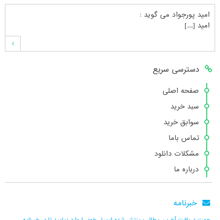
امید پورجواد
می گوید :
امید [...]
محمدشهنوازی
می گوید :
دسترسی سریع
سلام بنده محمد شهنوازی فقط بوسیله ا [...]
صفحه اصلی
سبد خرید
محمد
می گوید :
سوابق خرید
سلام تعداد کتاب۶در سایت زیاد نیست [...]
تماس باما
مشکلات دانلود
درباره ما
هانیه عسگری
می گوید :
بسیار عالی [...]
خبرنامه
جهت دریافت آخرین مطالب منتشر شده ایمیل خود را وارد نمایید تا در خبرنامه