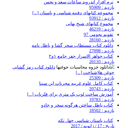
نرم افزار اندروید ساعات سعد و نحس
بازدید : 95909
مجموعه کتابهای دفینه شناسی و باستان [...]
بازدید : 93912
مجموع کتابهای شیخ بهایی
بازدید : 46219
تقویم نجومی 97
بازدید : 28160
دانلود کتاب مستطاب سحر گشا و باطل نامه
بازدید : 27098
کتاب جواهر الاسرار جفر جامع ۱و۲
بازدید : 26110
دانلود کتاب رمز گشایی
جوغن ها(شناخت [...]
بازدید : 25309
کتاب کامل علوم غریبه مجربات ابن سینا
بازدید : 20743
آموزش ساخت لوپ یک متری برای فلزیاب [...]
بازدید : 19783
کتاب باطل ساختن هرگونه سحر و جادو
بازدید : 18502
کتاب باستان شناسی چهل تکه
تاریخ : 17 / ژانویه / 2017