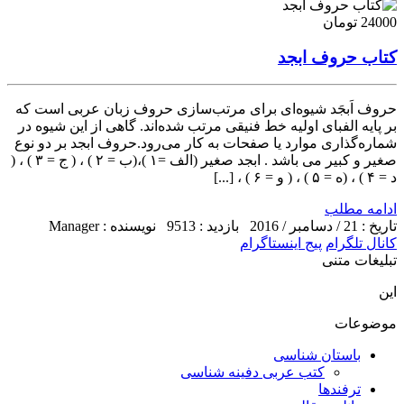
24000 تومان
کتاب حروف ابجد
حروف اَبجَد شیوه‌ای برای مرتب‌سازی حروف زبان عربی است که
بر پایه الفبای اولیه خط فنیقی مرتب شده‌اند. گاهی از این شیوه در
شماره‌گذاری موارد یا صفحات به کار می‌رود.حروف ابجد بر دو نوع
صغیر و کبیر می باشد . ابجد صغیر (الف =۱ )،(ب = ۲ ) ، ( ج = ۳ ) ، (
د = ۴ ) ، (ه = ۵ ) ، ( و = ۶ ) ، [...]
ادامه مطلب
تاریخ : 21 / دسامبر / 2016
بازدید : 9513
نویسنده : Manager
کانال تلگرام
پیج اینستاگرام
تبلیغات متنی
این
موضوعات
باستان شناسی
کتب عربی دفینه شناسی
ترفندها