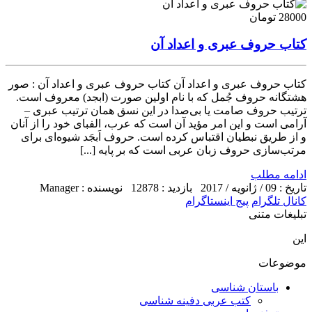
28000 تومان
کتاب حروف عبری و اعداد آن
کتاب حروف عبری و اعداد آن کتاب حروف عبری و اعداد آن : صور
هشتگانه حروف جُمل که با نام اولین صورت (ابجد) معروف است.
ترتیب حروف صامت یا بی‌صدا در این نسق همان ترتیب عبری –
آرامی است و این امر مؤید آن است که عرب، الفبای خود را از آنان
و از طریق نبطیان اقتباس کرده‌ است. حروف اَبجَد شیوه‌ای برای
مرتب‌سازی حروف زبان عربی است که بر پایه [...]
ادامه مطلب
تاریخ : 09 / ژانویه / 2017
بازدید : 12878
نویسنده : Manager
کانال تلگرام
پیج اینستاگرام
تبلیغات متنی
این
موضوعات
باستان شناسی
کتب عربی دفینه شناسی