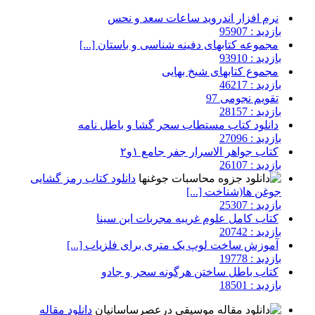
نرم افزار اندروید ساعات سعد و نحس
بازدید : 95907
مجموعه کتابهای دفینه شناسی و باستان [...]
بازدید : 93910
مجموع کتابهای شیخ بهایی
بازدید : 46217
تقویم نجومی 97
بازدید : 28157
دانلود کتاب مستطاب سحر گشا و باطل نامه
بازدید : 27096
کتاب جواهر الاسرار جفر جامع ۱و۲
بازدید : 26107
دانلود کتاب رمز گشایی
جوغن ها(شناخت [...]
بازدید : 25307
کتاب کامل علوم غریبه مجربات ابن سینا
بازدید : 20742
آموزش ساخت لوپ یک متری برای فلزیاب [...]
بازدید : 19778
کتاب باطل ساختن هرگونه سحر و جادو
بازدید : 18501
دانلود مقاله