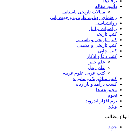
ترفندها
دانلود مقاله
مقالات تاریخی باستانی
راهنمای ردیاب، فلزیاب و جهت یابی
روانشناسی
ریاضیات و آمار
کتب تاریخی
کتب تاریخی و باستانی
کتب تاریخی و مذهبی
کتب چاپی
کتب دعا و اذکار
علم جفر
علم رمل
کتب عربی علوم غریبه
کتب متافیزیک و ماوراء
کسب درآمد و بازاریابی
مجموعه ها
نجوم
نرم افزار اندروید
ویژه
انواع مطالب
جدید