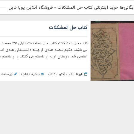
یگانی‌ها خرید اینترنتی کتاب حل المشکلات - فروشگاه آنلاین پویا فایل
کتاب حل المشکلات
کتاب حل المش
می باشد. حکیم محمد هندی از جمله دانشمندان هندی است که
اسلامی شد. دوستان او به او طمطم می گفتند و او طمطم مع
تاریخ : 24 / اکتبر / 2017
بازدید : 7133
نویسنده : anager