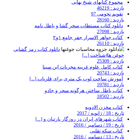
مجموع کتابهای شیخ بهایی
بازدید : 46219
تقویم نجومی 97
بازدید : 28160
دانلود کتاب مستطاب سحر گشا و باطل نامه
بازدید : 27098
کتاب جواهر الاسرار جفر جامع ۱و۲
بازدید : 26110
دانلود کتاب رمز گشایی
جوغن ها(شناخت [...]
بازدید : 25309
کتاب کامل علوم غریبه مجربات ابن سینا
بازدید : 20743
آموزش ساخت لوپ یک متری برای فلزیاب [...]
بازدید : 19781
کتاب باطل ساختن هرگونه سحر و جادو
بازدید : 18502
کتاب مخزن الادویه
تاریخ : 18 / ژانویه / 2017
کتاب شهرهای ایران در روزگار پارتیان و [...]
تاریخ : 19 / دسامبر / 2016
کتاب سکه تقلبی
تاریخ : 13 / دسامبر / 2016