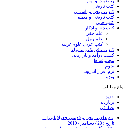
ریاضیات و آمار
کتب تاریخی
کتب تاریخی و باستانی
کتب تاریخی و مذهبی
کتب چاپی
کتب دعا و اذکار
علم جفر
علم رمل
کتب عربی علوم غریبه
کتب متافیزیک و ماوراء
کسب درآمد و بازاریابی
مجموعه ها
نجوم
نرم افزار اندروید
ویژه
انواع مطالب
جدید
پربازدید
تصادفی
نام های تاریخی و قدیمی جغرافیایی [...]
تاریخ : 23 / دسامبر / 2019