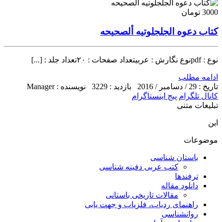
3000 تومان
کتاب دعوه الجلجلوتیه ألصحیحه
نوع : pdfنوع نگارش : عربیتعداد صفحات : ۲۰تعداد جلد : [...]
ادامه مطلب
تاریخ : 29 / دسامبر / 2016
بازدید : 3229
نویسنده : Manager
کانال تلگرام
پیج اینستاگرام
تبلیغات متنی
این
موضوعات
باستان شناسی
کتب عربی دفینه شناسی
ترفندها
دانلود مقاله
مقالات تاریخی باستانی
راهنمای ردیاب، فلزیاب و جهت یابی
روانشناسی