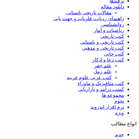
ترفندها
دانلود مقاله
مقالات تاریخی باستانی
راهنمای ردیاب، فلزیاب و جهت یابی
روانشناسی
ریاضیات و آمار
کتب تاریخی
کتب تاریخی و باستانی
کتب تاریخی و مذهبی
کتب چاپی
کتب دعا و اذکار
علم جفر
علم رمل
کتب عربی علوم غریبه
کتب متافیزیک و ماوراء
کسب درآمد و بازاریابی
مجموعه ها
نجوم
نرم افزار اندروید
ویژه
انواع مطالب
جدید