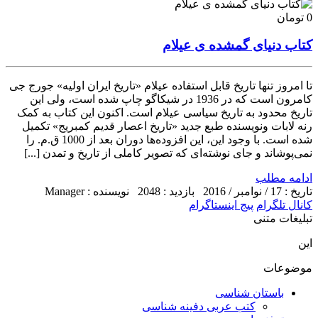
0 تومان
کتاب دنیای گمشده ی عیلام
تا امروز تنها تاریخ قابل استفاده عیلام «تاریخ ایران اولیه» جورج جی
کامرون است که در 1936 در شیکاگو چاپ شده است، ولی این
تاریخ محدود به تاریخ سیاسی عیلام است. اکنون این کتاب به کمک
رنه لابات ونویسنده طبع جدید «تاریخ اعصار قدیم کمبریج» تکمیل
شده است. با وجود این، این افزوده‌ها دوران بعد از 1000 ق.م. را
نمی‌پوشاند و جای نوشته‌ای که تصویر کاملی از تاریخ و تمدن [...]
ادامه مطلب
تاریخ : 17 / نوامبر / 2016
بازدید : 2048
نویسنده : Manager
کانال تلگرام
پیج اینستاگرام
تبلیغات متنی
این
موضوعات
باستان شناسی
کتب عربی دفینه شناسی