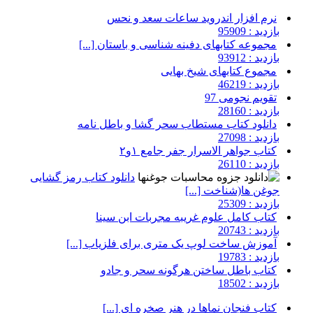
نرم افزار اندروید ساعات سعد و نحس
بازدید : 95909
مجموعه کتابهای دفینه شناسی و باستان [...]
بازدید : 93912
مجموع کتابهای شیخ بهایی
بازدید : 46219
تقویم نجومی 97
بازدید : 28160
دانلود کتاب مستطاب سحر گشا و باطل نامه
بازدید : 27098
کتاب جواهر الاسرار جفر جامع ۱و۲
بازدید : 26110
دانلود کتاب رمز گشایی
جوغن ها(شناخت [...]
بازدید : 25309
کتاب کامل علوم غریبه مجربات ابن سینا
بازدید : 20743
آموزش ساخت لوپ یک متری برای فلزیاب [...]
بازدید : 19783
کتاب باطل ساختن هرگونه سحر و جادو
بازدید : 18502
کتاب فنجان نماها در هنر صخره ای [...]