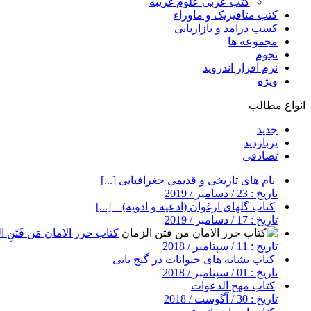
کتب عربی علوم غریبه
کتب متافیزیک و ماوراء
کسب درآمد و بازاریابی
مجموعه ها
نجوم
نرم افزار اندروید
ویژه
انواع مطالب
جدید
پربازدید
تصادفی
نام های تاریخی و قدیمی جغرافیایی [...]
تاریخ : 23 / دسامبر / 2019
کتاب گلهای ارغوان (ادعیه و ادویه) – [...]
تاریخ : 17 / دسامبر / 2019
کتاب حرز الامان مَن فَتَنِ ال
تاریخ : 11 / سپتامبر / 2018
کتاب نشانه های حیوانات در گنج یابی
تاریخ : 01 / سپتامبر / 2018
کتاب مهج الدعوات
تاریخ : 30 / آگوست / 2018