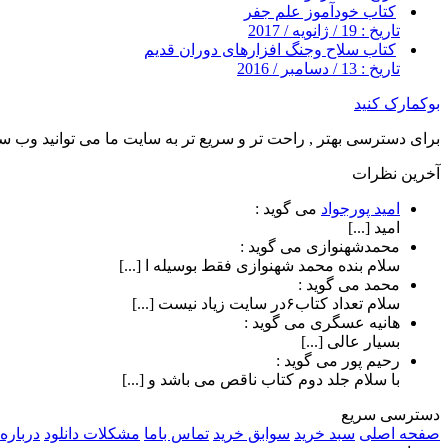
کتاب خودآموز علم جفر
تاریخ : 19 / ژانویه / 2017
کتاب سلاح وجنگ افزارهای دوران قدیم
تاریخ : 13 / دسامبر / 2016
بوکمارک کنید
برای دسترسی بهتر , راحت تر و سریع تر به سایت ما می توانید وب سای
آخرین نظرات
امید پورجواد
می گوید :
امید [...]
محمدشهنوازی
می گوید :
سلام بنده محمد شهنوازی فقط بوسیله ا [...]
محمد
می گوید :
سلام تعداد کتاب۶در سایت زیاد نیست [...]
هانیه عسگری
می گوید :
بسیار عالی [...]
رحیم پور
می گوید :
با سلام جلد دوم کتاب ناقص می باشد و [...]
دسترسی سریع
صفحه اصلی
سبد خرید
سوابق خرید
تماس باما
مشکلات دانلود
درباره 