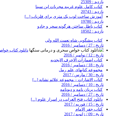
بازدید : 25309
کتاب کامل علوم غریبه مجربات ابن سینا
بازدید : 20743
آموزش ساخت لوپ یک متری برای فلزیاب [...]
بازدید : 19780
کتاب باطل ساختن هرگونه سحر و جادو
بازدید : 18502
کتاب پیشگویی شاه نعمت الله ولی
تاریخ : 27 / دسامبر / 2016
دانلود کتاب خوا
تاریخ : 12 / نوامبر / 2016
کتاب اضمارات الاحرف الابجدیه
تاریخ : 18 / دسامبر / 2016
مجموعه کتابهای علم رمل
تاریخ : 30 / مارس / 2017
کتاب الاشارات – مجموعه علائم نشانه [...]
تاریخ : 10 / دسامبر / 2016
کتاب پریان نامه و دیونامه
تاریخ : 27 / دسامبر / 2016
دانلود کتاب فتح الغرایب در اسرار علوم [...]
تاریخ : 15 / فوریه / 2017
کتاب جفر الامام
تاریخ : 09 / ژانویه / 2017