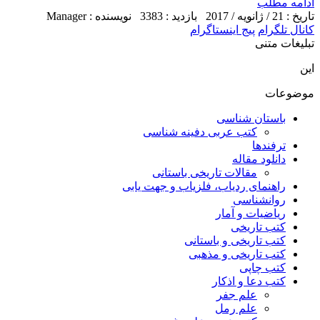
ادامه مطلب
تاریخ : 21 / ژانویه / 2017
بازدید : 3383
نویسنده : Manager
کانال تلگرام
پیج اینستاگرام
تبلیغات متنی
این
موضوعات
باستان شناسی
کتب عربی دفینه شناسی
ترفندها
دانلود مقاله
مقالات تاریخی باستانی
راهنمای ردیاب، فلزیاب و جهت یابی
روانشناسی
ریاضیات و آمار
کتب تاریخی
کتب تاریخی و باستانی
کتب تاریخی و مذهبی
کتب چاپی
کتب دعا و اذکار
علم جفر
علم رمل