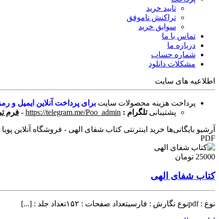
تایید خرید
تراکنش ناموفق
سوابق خرید
تماس با ما
درباره ما
شماره حساب
مشکلات دانلود
اطلاعیه های سایت
پرداخت هزینه محصولات سایت
برای پرداخت آنلاین ایمیل و رمز
پشتیبانی
تلگرام :
https://telegram.me/Poo_admin
-
فرم تم
آرشیو بایگانی‌ها خرید اینترنتی کتاب شفای الهی - فروشگاه آنلاین پویا 
PDF
25000 تومان
کتاب شفای الهی
نوع : pdfنوع نگارش : فارسیتعداد صفحات : ۱۵۲تعداد جلد : [...]