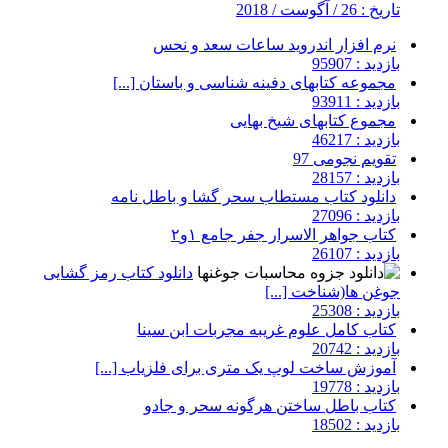
تاریخ : 26 / آگوست / 2018
نرم افزار اندروید ساعات سعد و نحس
بازدید : 95907
مجموعه کتابهای دفینه شناسی و باستان [...]
بازدید : 93911
مجموع کتابهای شیخ بهایی
بازدید : 46217
تقویم نجومی 97
بازدید : 28157
دانلود کتاب مستطاب سحر گشا و باطل نامه
بازدید : 27096
کتاب جواهر الاسرار جفر جامع ۱و۲
بازدید : 26107
دانلود کتاب رمز گشایی
جوغن ها(شناخت [...]
بازدید : 25308
کتاب کامل علوم غریبه مجربات ابن سینا
بازدید : 20742
آموزش ساخت لوپ یک متری برای فلزیاب [...]
بازدید : 19778
کتاب باطل ساختن هرگونه سحر و جادو
بازدید : 18502