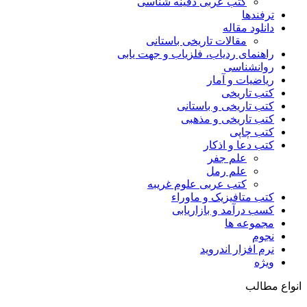
کتب عربی دفینه شناسی
ترفندها
دانلود مقاله
مقالات تاریخی باستانی
راهنمای ردیاب، فلزیاب و جهت یابی
روانشناسی
ریاضیات و آمار
کتب تاریخی
کتب تاریخی و باستانی
کتب تاریخی و مذهبی
کتب چاپی
کتب دعا و اذکار
علم جفر
علم رمل
کتب عربی علوم غریبه
کتب متافیزیک و ماوراء
کسب درآمد و بازاریابی
مجموعه ها
نجوم
نرم افزار اندروید
ویژه
انواع مطالب