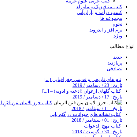
کتب عربی علوم غریبه
کتب متافیزیک و ماوراء
کسب درآمد و بازاریابی
مجموعه ها
نجوم
نرم افزار اندروید
ویژه
انواع مطالب
جدید
پربازدید
تصادفی
نام های تاریخی و قدیمی جغرافیایی [...]
تاریخ : 23 / دسامبر / 2019
کتاب گلهای ارغوان (ادعیه و ادویه) – [...]
تاریخ : 17 / دسامبر / 2019
کتاب حرز الامان مَن فَتَنِ ال
تاریخ : 11 / سپتامبر / 2018
کتاب نشانه های حیوانات در گنج یابی
تاریخ : 01 / سپتامبر / 2018
کتاب مهج الدعوات
تاریخ : 30 / آگوست / 2018