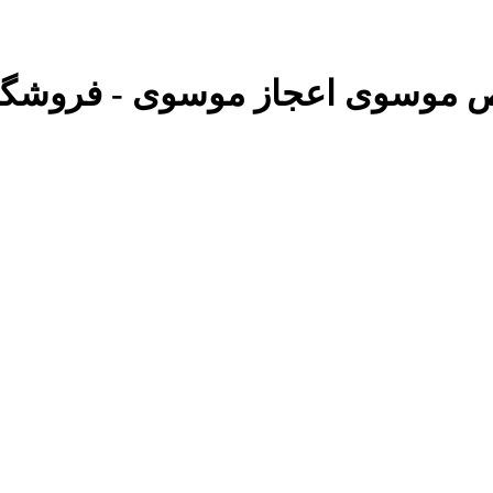
صص موسوی اعجاز موسوی - فروشگاه آ