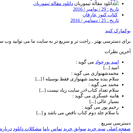
دانلود مقاله تیموریان
تاریخ : 29 / نوامبر / 2016
کتاب کنوز عارفان
تاریخ : 25 / دسامبر / 2016
بوکمارک کنید
برای دسترسی بهتر , راحت تر و سریع تر به سایت ما می توانید وب سای
آخرین نظرات
امید پورجواد
می گوید :
امید [...]
محمدشهنوازی
می گوید :
سلام بنده محمد شهنوازی فقط بوسیله ا [...]
محمد
می گوید :
سلام تعداد کتاب۶در سایت زیاد نیست [...]
هانیه عسگری
می گوید :
بسیار عالی [...]
رحیم پور
می گوید :
با سلام جلد دوم کتاب ناقص می باشد و [...]
دسترسی سریع
صفحه اصلی
سبد خرید
سوابق خرید
تماس باما
مشکلات دانلود
درباره 