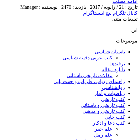
ادامه مطلب
تاریخ : 21 / ژانویه / 2017
بازدید : 2470
نویسنده : Manager
کانال تلگرام
پیج اینستاگرام
تبلیغات متنی
این
موضوعات
باستان شناسی
کتب عربی دفینه شناسی
ترفندها
دانلود مقاله
مقالات تاریخی باستانی
راهنمای ردیاب، فلزیاب و جهت یابی
روانشناسی
ریاضیات و آمار
کتب تاریخی
کتب تاریخی و باستانی
کتب تاریخی و مذهبی
کتب چاپی
کتب دعا و اذکار
علم جفر
علم رمل