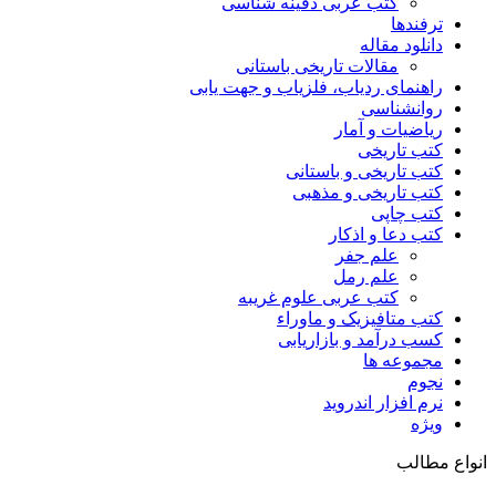
کتب عربی دفینه شناسی
ترفندها
دانلود مقاله
مقالات تاریخی باستانی
راهنمای ردیاب، فلزیاب و جهت یابی
روانشناسی
ریاضیات و آمار
کتب تاریخی
کتب تاریخی و باستانی
کتب تاریخی و مذهبی
کتب چاپی
کتب دعا و اذکار
علم جفر
علم رمل
کتب عربی علوم غریبه
کتب متافیزیک و ماوراء
کسب درآمد و بازاریابی
مجموعه ها
نجوم
نرم افزار اندروید
ویژه
انواع مطالب