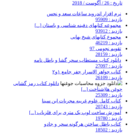
تاریخ : 26 / آگوست / 2018
نرم افزار اندروید ساعات سعد و نحس
بازدید : 95909
مجموعه کتابهای دفینه شناسی و باستان [...]
بازدید : 93912
مجموع کتابهای شیخ بهایی
بازدید : 46219
تقویم نجومی 97
بازدید : 28159
دانلود کتاب مستطاب سحر گشا و باطل نامه
بازدید : 27097
کتاب جواهر الاسرار جفر جامع ۱و۲
بازدید : 26109
دانلود کتاب رمز گشایی
جوغن ها(شناخت [...]
بازدید : 25309
کتاب کامل علوم غریبه مجربات ابن سینا
بازدید : 20743
آموزش ساخت لوپ یک متری برای فلزیاب [...]
بازدید : 19780
کتاب باطل ساختن هرگونه سحر و جادو
بازدید : 18502