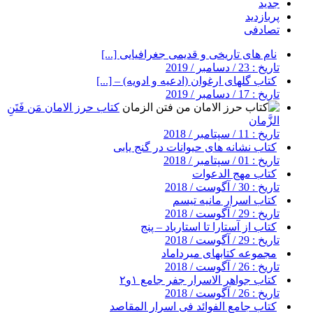
جدید
پربازدید
تصادفی
نام های تاریخی و قدیمی جغرافیایی [...]
تاریخ : 23 / دسامبر / 2019
کتاب گلهای ارغوان (ادعیه و ادویه) – [...]
تاریخ : 17 / دسامبر / 2019
کتاب حرز الامان مَن فَتَنِ
الزَّمان
تاریخ : 11 / سپتامبر / 2018
کتاب نشانه های حیوانات در گنج یابی
تاریخ : 01 / سپتامبر / 2018
کتاب مهج الدعوات
تاریخ : 30 / آگوست / 2018
کتاب اسرار مانیه تیسم
تاریخ : 29 / آگوست / 2018
کتاب از آستارا تا استارباد – پنج
تاریخ : 29 / آگوست / 2018
مجموعه کتابهای میرداماد
تاریخ : 26 / آگوست / 2018
کتاب جواهر الاسرار جفر جامع ۱و۲
تاریخ : 26 / آگوست / 2018
کتاب جامع الفوائد فی اسرار المقاصد