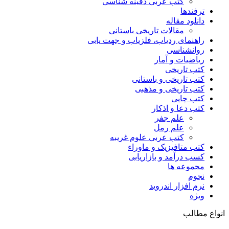
کتب عربی دفینه شناسی
ترفندها
دانلود مقاله
مقالات تاریخی باستانی
راهنمای ردیاب، فلزیاب و جهت یابی
روانشناسی
ریاضیات و آمار
کتب تاریخی
کتب تاریخی و باستانی
کتب تاریخی و مذهبی
کتب چاپی
کتب دعا و اذکار
علم جفر
علم رمل
کتب عربی علوم غریبه
کتب متافیزیک و ماوراء
کسب درآمد و بازاریابی
مجموعه ها
نجوم
نرم افزار اندروید
ویژه
انواع مطالب