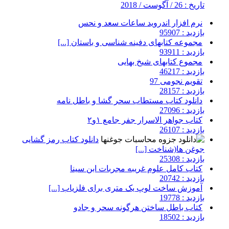
تاریخ : 26 / آگوست / 2018
نرم افزار اندروید ساعات سعد و نحس
بازدید : 95907
مجموعه کتابهای دفینه شناسی و باستان [...]
بازدید : 93911
مجموع کتابهای شیخ بهایی
بازدید : 46217
تقویم نجومی 97
بازدید : 28157
دانلود کتاب مستطاب سحر گشا و باطل نامه
بازدید : 27096
کتاب جواهر الاسرار جفر جامع ۱و۲
بازدید : 26107
دانلود کتاب رمز گشایی
جوغن ها(شناخت [...]
بازدید : 25308
کتاب کامل علوم غریبه مجربات ابن سینا
بازدید : 20742
آموزش ساخت لوپ یک متری برای فلزیاب [...]
بازدید : 19778
کتاب باطل ساختن هرگونه سحر و جادو
بازدید : 18502