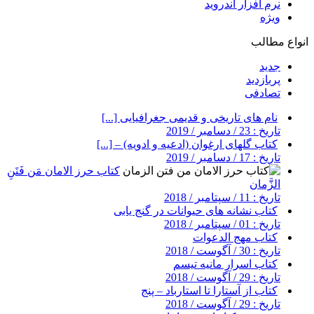
نرم افزار اندروید
ویژه
انواع مطالب
جدید
پربازدید
تصادفی
نام های تاریخی و قدیمی جغرافیایی [...]
تاریخ : 23 / دسامبر / 2019
کتاب گلهای ارغوان (ادعیه و ادویه) – [...]
تاریخ : 17 / دسامبر / 2019
کتاب حرز الامان مَن فَتَنِ
الزَّمان
تاریخ : 11 / سپتامبر / 2018
کتاب نشانه های حیوانات در گنج یابی
تاریخ : 01 / سپتامبر / 2018
کتاب مهج الدعوات
تاریخ : 30 / آگوست / 2018
کتاب اسرار مانیه تیسم
تاریخ : 29 / آگوست / 2018
کتاب از آستارا تا استارباد – پنج
تاریخ : 29 / آگوست / 2018