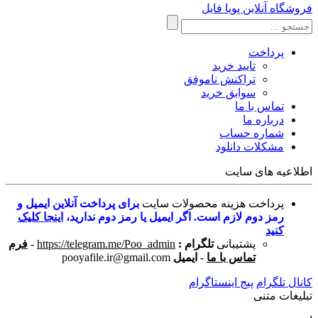
فروشگاه آنلاین پویا فایل
پرداخت
تایید خرید
تراکنش ناموفق
سوابق خرید
تماس با ما
درباره ما
شماره حساب
مشکلات دانلود
اطلاعیه های سایت
پرداخت هزینه محصولات سایت
برای پرداخت آنلاین ایمیل و
رمز دوم لازم است. اگر ایمیل یا رمز دوم ندارید،
اینجا کلیک
کنید
پشتیبانی
تلگرام :
https://telegram.me/Poo_admin
-
فرم
تماس با ما
-
ایمیل
pooyafile.ir@gmail.com
کانال تلگرام
پیج اینستاگرام
تبلیغات متنی