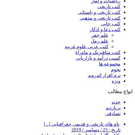
ریاضیات و آمار
کتب تاریخی
کتب تاریخی و باستانی
کتب تاریخی و مذهبی
کتب چاپی
کتب دعا و اذکار
علم جفر
علم رمل
کتب عربی علوم غریبه
کتب متافیزیک و ماوراء
کسب درآمد و بازاریابی
مجموعه ها
نجوم
نرم افزار اندروید
ویژه
انواع مطالب
جدید
پربازدید
تصادفی
نام های تاریخی و قدیمی جغرافیایی [...]
تاریخ : 23 / دسامبر / 2019