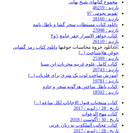
مجموع کتابهای شیخ بهایی
بازدید : 46219
تقویم نجومی 97
بازدید : 28160
دانلود کتاب مستطاب سحر گشا و باطل نامه
بازدید : 27098
کتاب جواهر الاسرار جفر جامع ۱و۲
بازدید : 26110
دانلود کتاب رمز گشایی
جوغن ها(شناخت [...]
بازدید : 25309
کتاب کامل علوم غریبه مجربات ابن سینا
بازدید : 20743
آموزش ساخت لوپ یک متری برای فلزیاب [...]
بازدید : 19781
کتاب باطل ساختن هرگونه سحر و جادو
بازدید : 18502
کتاب منتخبات قبول الاجابات لکل ساعه [...]
تاریخ : 28 / ژانویه / 2017
کتاب مهج الدعوات
تاریخ : 30 / آگوست / 2018
کتاب عجائب الملکوت به زبان عربی
تاریخ : 28 / ژانویه / 2017