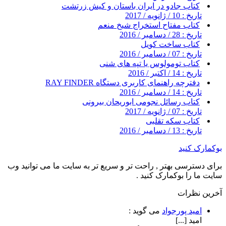
کتاب جادو در ایران باستان و کیش زرتشت
تاریخ : 10 / ژانویه / 2017
کتاب مفتاح استخراج شیخ منعم
تاریخ : 28 / دسامبر / 2016
کتاب ساخت کویل
تاریخ : 07 / دسامبر / 2016
کتاب تومولوس یا تپه های شنی
تاریخ : 14 / اکتبر / 2016
دفترچه راهنمای کاربری دستگاه RAY FINDER
تاریخ : 14 / دسامبر / 2016
کتاب رسائل نجومی ابوریحان بیرونی
تاریخ : 07 / ژانویه / 2017
کتاب سکه تقلبی
تاریخ : 13 / دسامبر / 2016
بوکمارک کنید
برای دسترسی بهتر , راحت تر و سریع تر به سایت ما می توانید وب
سایت ما را بوکمارک کنید .
آخرین نظرات
امید پورجواد
می گوید :
امید [...]