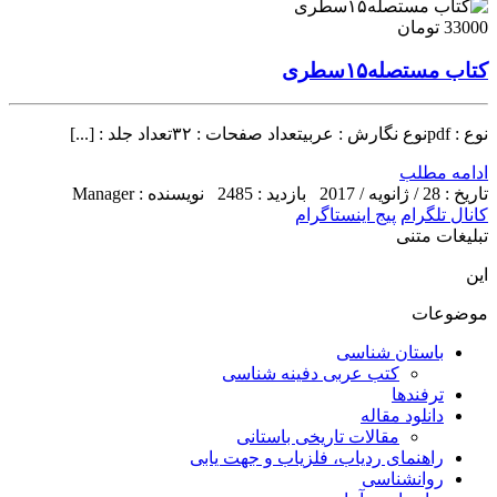
33000 تومان
کتاب مستصله۱۵سطری
نوع : pdfنوع نگارش : عربیتعداد صفحات : ۳۲تعداد جلد : [...]
ادامه مطلب
تاریخ : 28 / ژانویه / 2017
بازدید : 2485
نویسنده : Manager
کانال تلگرام
پیج اینستاگرام
تبلیغات متنی
این
موضوعات
باستان شناسی
کتب عربی دفینه شناسی
ترفندها
دانلود مقاله
مقالات تاریخی باستانی
راهنمای ردیاب، فلزیاب و جهت یابی
روانشناسی