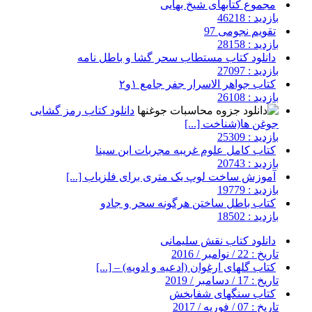
مجموع کتابهای شیخ بهایی
بازدید : 46218
تقویم نجومی 97
بازدید : 28158
دانلود کتاب مستطاب سحر گشا و باطل نامه
بازدید : 27097
کتاب جواهر الاسرار جفر جامع ۱و۲
بازدید : 26108
دانلود کتاب رمز گشایی
جوغن ها(شناخت [...]
بازدید : 25309
کتاب کامل علوم غریبه مجربات ابن سینا
بازدید : 20743
آموزش ساخت لوپ یک متری برای فلزیاب [...]
بازدید : 19779
کتاب باطل ساختن هرگونه سحر و جادو
بازدید : 18502
دانلود کتاب نقش سلیمانی
تاریخ : 22 / نوامبر / 2016
کتاب گلهای ارغوان (ادعیه و ادویه) – [...]
تاریخ : 17 / دسامبر / 2019
کتاب سنگهای شفابخش
تاریخ : 07 / فوریه / 2017