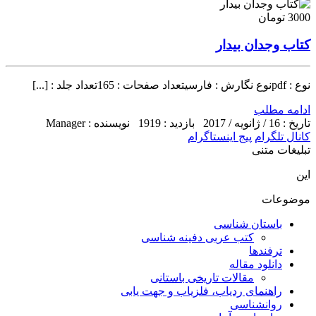
3000 تومان
کتاب وجدان بیدار
نوع : pdfنوع نگارش : فارسیتعداد صفحات : 165تعداد جلد : [...]
ادامه مطلب
تاریخ : 16 / ژانویه / 2017
بازدید : 1919
نویسنده : Manager
کانال تلگرام
پیج اینستاگرام
تبلیغات متنی
این
موضوعات
باستان شناسی
کتب عربی دفینه شناسی
ترفندها
دانلود مقاله
مقالات تاریخی باستانی
راهنمای ردیاب، فلزیاب و جهت یابی
روانشناسی