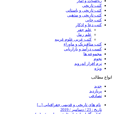
ریاضیات و آمار
کتب تاریخی
کتب تاریخی و باستانی
کتب تاریخی و مذهبی
کتب چاپی
کتب دعا و اذکار
علم جفر
علم رمل
کتب عربی علوم غریبه
کتب متافیزیک و ماوراء
کسب درآمد و بازاریابی
مجموعه ها
نجوم
نرم افزار اندروید
ویژه
انواع مطالب
جدید
پربازدید
تصادفی
نام های تاریخی و قدیمی جغرافیایی [...]
تاریخ : 23 / دسامبر / 2019