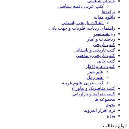
باستان شناسی
کتب عربی دفینه شناسی
ترفندها
دانلود مقاله
مقالات تاریخی باستانی
راهنمای ردیاب، فلزیاب و جهت یابی
روانشناسی
ریاضیات و آمار
کتب تاریخی
کتب تاریخی و باستانی
کتب تاریخی و مذهبی
کتب چاپی
کتب دعا و اذکار
علم جفر
علم رمل
کتب عربی علوم غریبه
کتب متافیزیک و ماوراء
کسب درآمد و بازاریابی
مجموعه ها
نجوم
نرم افزار اندروید
ویژه
انواع مطالب