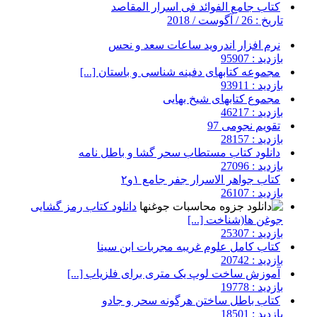
کتاب جامع الفوائد فی اسرار المقاصد
تاریخ : 26 / آگوست / 2018
نرم افزار اندروید ساعات سعد و نحس
بازدید : 95907
مجموعه کتابهای دفینه شناسی و باستان [...]
بازدید : 93911
مجموع کتابهای شیخ بهایی
بازدید : 46217
تقویم نجومی 97
بازدید : 28157
دانلود کتاب مستطاب سحر گشا و باطل نامه
بازدید : 27096
کتاب جواهر الاسرار جفر جامع ۱و۲
بازدید : 26107
دانلود کتاب رمز گشایی
جوغن ها(شناخت [...]
بازدید : 25307
کتاب کامل علوم غریبه مجربات ابن سینا
بازدید : 20742
آموزش ساخت لوپ یک متری برای فلزیاب [...]
بازدید : 19778
کتاب باطل ساختن هرگونه سحر و جادو
بازدید : 18501