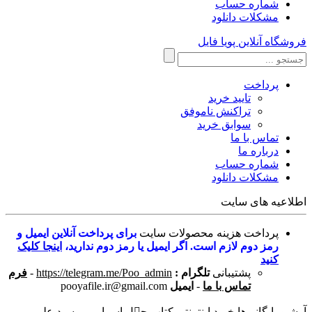
شماره حساب
مشکلات دانلود
فروشگاه آنلاین پویا فایل
پرداخت
تایید خرید
تراکنش ناموفق
سوابق خرید
تماس با ما
درباره ما
شماره حساب
مشکلات دانلود
اطلاعیه های سایت
پرداخت هزینه محصولات سایت
برای پرداخت آنلاین ایمیل و
رمز دوم لازم است. اگر ایمیل یا رمز دوم ندارید،
اینجا کلیک
کنید
پشتیبانی
تلگرام :
https://telegram.me/Poo_admin
-
فرم
تماس با ما
-
ایمیل
pooyafile.ir@gmail.com
آرشیو بایگانی‌ها خرید اینترنتی کتاب چہل اسرار میر سید علی