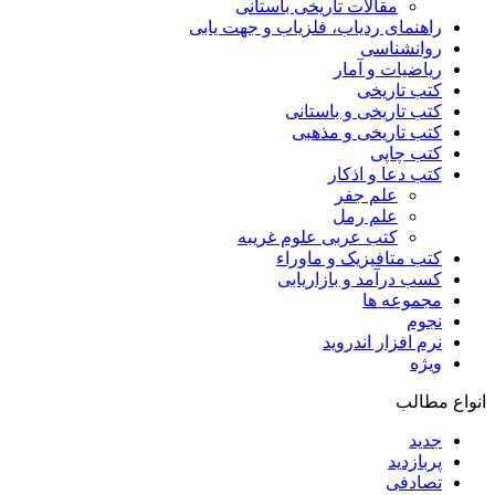
مقالات تاریخی باستانی
راهنمای ردیاب، فلزیاب و جهت یابی
روانشناسی
ریاضیات و آمار
کتب تاریخی
کتب تاریخی و باستانی
کتب تاریخی و مذهبی
کتب چاپی
کتب دعا و اذکار
علم جفر
علم رمل
کتب عربی علوم غریبه
کتب متافیزیک و ماوراء
کسب درآمد و بازاریابی
مجموعه ها
نجوم
نرم افزار اندروید
ویژه
انواع مطالب
جدید
پربازدید
تصادفی