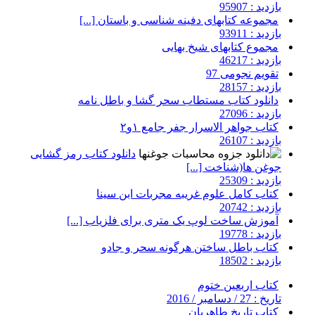
بازدید : 95907
مجموعه کتابهای دفینه شناسی و باستان [...]
بازدید : 93911
مجموع کتابهای شیخ بهایی
بازدید : 46217
تقویم نجومی 97
بازدید : 28157
دانلود کتاب مستطاب سحر گشا و باطل نامه
بازدید : 27096
کتاب جواهر الاسرار جفر جامع ۱و۲
بازدید : 26107
دانلود کتاب رمز گشایی
جوغن ها(شناخت [...]
بازدید : 25309
کتاب کامل علوم غریبه مجربات ابن سینا
بازدید : 20742
آموزش ساخت لوپ یک متری برای فلزیاب [...]
بازدید : 19778
کتاب باطل ساختن هرگونه سحر و جادو
بازدید : 18502
کتاب اربعین ختوم
تاریخ : 27 / دسامبر / 2016
کتاب تاریخ طاهریان