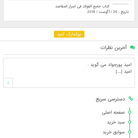
کتاب جامع الفوائد فی اسرار المقاصد
تاریخ : 26 / آگوست / 2018
بوکمارک کنید
آخرین نظرات
امید پورجواد
می گوید :
امید [...]
محمدشهنوازی
می گوید :
دسترسی سریع
سلام بنده محمد شهنوازی فقط بوسیله ا [...]
صفحه اصلی
سبد خرید
محمد
می گوید :
سوابق خرید
سلام تعداد کتاب۶در سایت زیاد نیست [...]