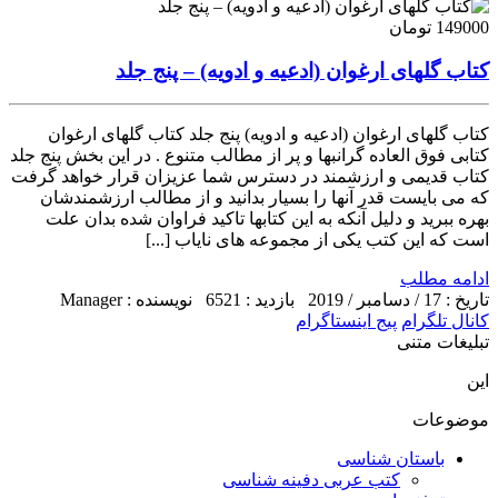
149000 تومان
کتاب گلهای ارغوان (ادعیه و ادویه) – پنج جلد
کتاب گلهای ارغوان (ادعیه و ادویه) پنج جلد کتاب گلهای ارغوان
کتابی فوق العاده گرانبها و پر از مطالب متنوع . در این بخش پنج جلد
کتاب قدیمی و ارزشمند در دسترس شما عزیزان قرار خواهد گرفت
که می بایست قدر آنها را بسیار بدانید و از مطالب ارزشمندشان
بهره ببرید و دلیل آنکه به این کتابها تاکید فراوان شده بدان علت
است که این کتب یکی از مجموعه های نایاب [...]
ادامه مطلب
تاریخ : 17 / دسامبر / 2019
بازدید : 6521
نویسنده : Manager
کانال تلگرام
پیج اینستاگرام
تبلیغات متنی
این
موضوعات
باستان شناسی
کتب عربی دفینه شناسی