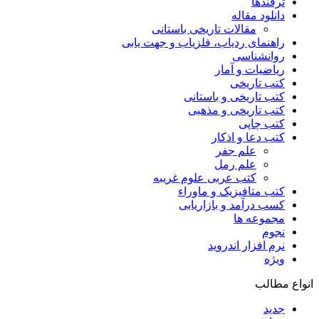
ترفندها
دانلود مقاله
مقالات تاریخی باستانی
راهنمای ردیاب، فلزیاب و جهت یابی
روانشناسی
ریاضیات و آمار
کتب تاریخی
کتب تاریخی و باستانی
کتب تاریخی و مذهبی
کتب چاپی
کتب دعا و اذکار
علم جفر
علم رمل
کتب عربی علوم غریبه
کتب متافیزیک و ماوراء
کسب درآمد و بازاریابی
مجموعه ها
نجوم
نرم افزار اندروید
ویژه
انواع مطالب
جدید