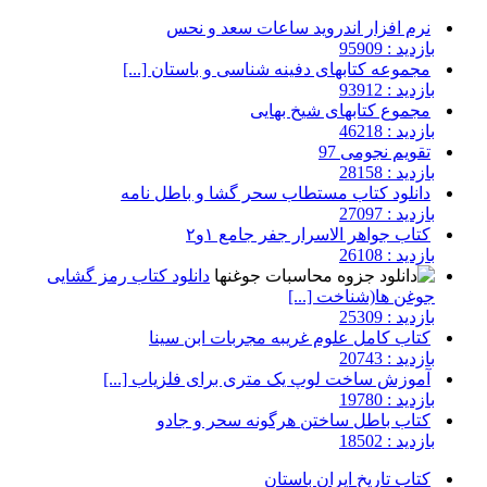
نرم افزار اندروید ساعات سعد و نحس
بازدید : 95909
مجموعه کتابهای دفینه شناسی و باستان [...]
بازدید : 93912
مجموع کتابهای شیخ بهایی
بازدید : 46218
تقویم نجومی 97
بازدید : 28158
دانلود کتاب مستطاب سحر گشا و باطل نامه
بازدید : 27097
کتاب جواهر الاسرار جفر جامع ۱و۲
بازدید : 26108
دانلود کتاب رمز گشایی
جوغن ها(شناخت [...]
بازدید : 25309
کتاب کامل علوم غریبه مجربات ابن سینا
بازدید : 20743
آموزش ساخت لوپ یک متری برای فلزیاب [...]
بازدید : 19780
کتاب باطل ساختن هرگونه سحر و جادو
بازدید : 18502
کتاب تاریخ ایران باستان