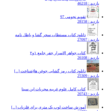
بازدید : 46218
تقویم نجومی 97
بازدید : 28158
دانلود کتاب مستطاب سحر گشا و باطل نامه
بازدید : 27097
کتاب جواهر الاسرار جفر جامع ۱و۲
بازدید : 26108
دانلود کتاب رمز گشایی جوغن ها(شناخت [...]
بازدید : 25309
کتاب کامل علوم غریبه مجربات ابن سینا
بازدید : 20743
آموزش ساخت لوپ یک متری برای فلزیاب [...]