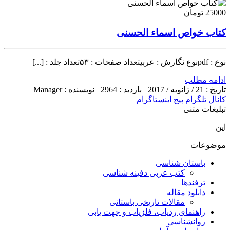
25000 تومان
کتاب خواص اسماء الحسنی
نوع : pdfنوع نگارش : عربیتعداد صفحات : ۵۳تعداد جلد : [...]
ادامه مطلب
تاریخ : 21 / ژانویه / 2017
بازدید : 2964
نویسنده : Manager
کانال تلگرام
پیج اینستاگرام
تبلیغات متنی
این
موضوعات
باستان شناسی
کتب عربی دفینه شناسی
ترفندها
دانلود مقاله
مقالات تاریخی باستانی
راهنمای ردیاب، فلزیاب و جهت یابی
روانشناسی