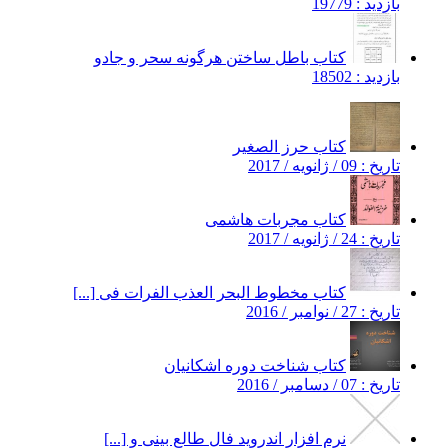
بازدید : 19779
کتاب باطل ساختن هرگونه سحر و جادو
بازدید : 18502
کتاب حرز الصغیر
تاریخ : 09 / ژانویه / 2017
کتاب مجربات هاشمی
تاریخ : 24 / ژانویه / 2017
کتاب مخطوط البحر العذب الفرات فی [...]
تاریخ : 27 / نوامبر / 2016
کتاب شناخت دوره اشکانیان
تاریخ : 07 / دسامبر / 2016
نرم افزار اندروید فال طالع بینی و [...]